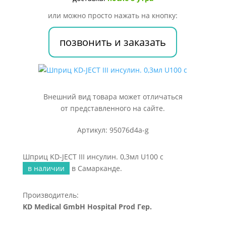
0,3мл
или можно просто нажать на кнопку:
U100
c
позвонить и заказать
Внешний вид товара может отличаться
от представленного на сайте.
Артикул: 95076d4a-g
Шприц KD-JECT III инсулин. 0,3мл U100 c
в наличии
в Самарканде.
Производитель:
KD Medical GmbH Hospital Prod Гер.