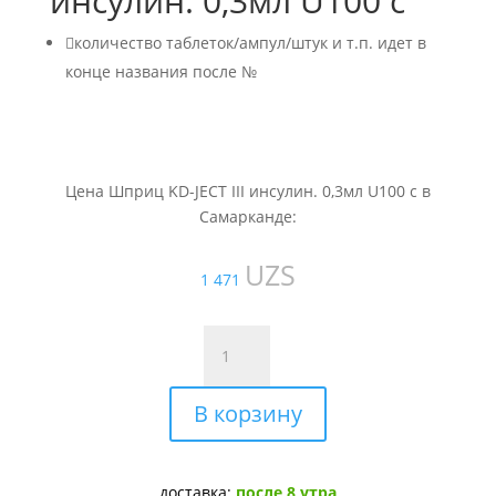
инсулин. 0,3мл U100 c

количество таблеток/ампул/штук и т.п. идет в
конце названия после №
Цена Шприц KD-JECT III инсулин. 0,3мл U100 c в
Самарканде:
UZS
1 471
Количество
товара
Шприц
В корзину
KD-
JECT
III
инсулин.
доставка:
после 8 утра