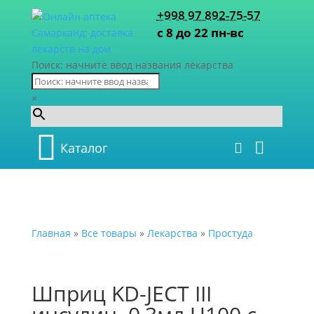
+998 97 892-75-57
с 8 до 22 пн-вс
Поиск: начните ввод названия лекарства
×
Каталог
Главная
»
Все товары
»
Лекарства
»
Простуда
Шприц KD-JECT III