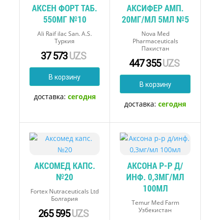
АКСЕН ФОРТ ТАБ.
АКСИФЕР АМП.
550МГ №10
20МГ/МЛ 5МЛ №5
Ali Raif ilac San. A.S.
Nova Med
Туркия
Pharmaceuticals
Пакистан
37 573
UZS
447 355
UZS
В корзину
В корзину
доставка:
сегодня
доставка:
сегодня
АКСОМЕД КАПС.
АКСОНА Р-Р Д/
№20
ИНФ. 0,3МГ/МЛ
100МЛ
Fortex Nutraceuticals Ltd
Болгария
Temur Med Farm
Узбекистан
265 595
UZS