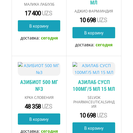
МЛ
МАЛИКА ЛАБ/УЗБ
АДЖИО ФАРМ/ИНДИЯ
17 400
UZS
10 698
UZS
В корзину
В корзину
доставка:
сегодня
доставка:
сегодня
АЗИБИОТ 500 МГ
АЗИЛАБ СУСП
№3
100МГ/5 МЛ 15 МЛ
КРКА СЛОВЕНИЯ
SELVOK
PHARMACEUTICALSИНД
48 358
UZS
ИЯ
10 698
UZS
В корзину
В корзину
доставка:
сегодня