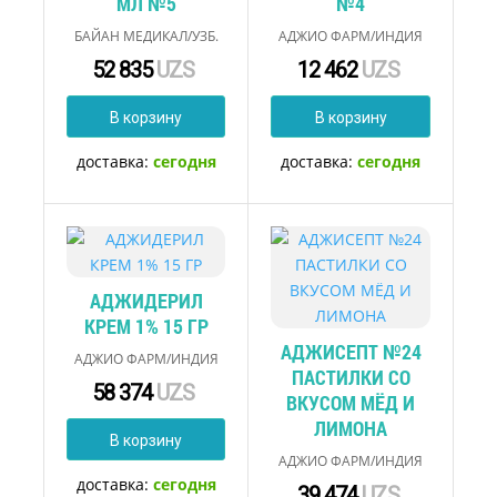
МЛ №5
№4
БАЙАН МЕДИКАЛ/УЗБ.
АДЖИО ФАРМ/ИНДИЯ
52 835
UZS
12 462
UZS
В корзину
В корзину
доставка:
сегодня
доставка:
сегодня
АДЖИДЕРИЛ
КРЕМ 1% 15 ГР
АДЖИСЕПТ №24
АДЖИО ФАРМ/ИНДИЯ
ПАСТИЛКИ СО
58 374
UZS
ВКУСОМ МЁД И
ЛИМОНА
В корзину
АДЖИО ФАРМ/ИНДИЯ
доставка:
сегодня
39 474
UZS