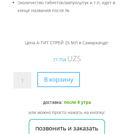

количество таблеток/ампул/штук и т.п. идет в
конце названия после №
Цена А-ТИТ СПРЕЙ 25 МЛ в Самарканде:
UZS
77 754
Количество
В корзину
товара
А-
ТИТ
доставка:
после 8 утра
СПРЕЙ
25
или можно просто нажать на кнопку:
МЛ
позвонить и заказать