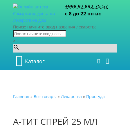
+998 97 892-75-57
с 8 до 22 пн-вс
Поиск: начните ввод названия лекарства
×
Каталог
Главная
»
Все товары
»
Лекарства
»
Простуда
А-ТИТ СПРЕЙ 25 МЛ