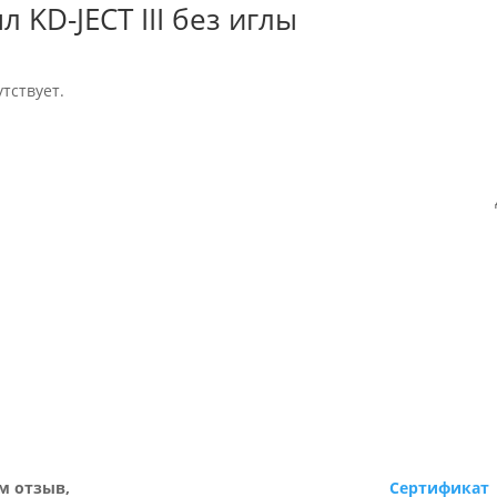
KD-JECT III без иглы
тствует.
м отзыв,
Сертификат