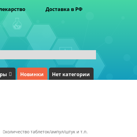
лекарство
Доставка в РФ
ары
Новинки
Нет категории

количество таблеток/ампул/штук и т.п.