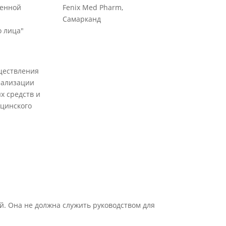
венной
Fenix Med Pharm,
Самарканд
 лица"
ществления
еализации
х средств и
цинского
й. Она не должна служить руководством для