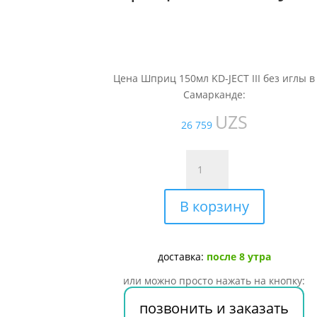
Цена Шприц 150мл KD-JECT III без иглы в
Самарканде:
UZS
26 759
Количество
товара
Шприц
В корзину
150мл
KD-
JECT
III
доставка:
после 8 утра
без
или можно просто нажать на кнопку:
иглы
позвонить и заказать