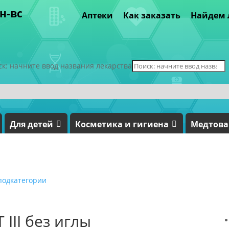
пн-вс
Аптеки
Как заказать
Найдем 
ск: начните ввод названия лекарства
Для детей
Косметика и гигиена
Медтов
подкатегории
III без иглы