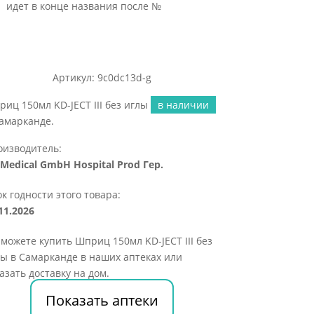
идет в конце названия после №
Артикул: 9c0dc13d-g
иц 150мл KD-JECT III без иглы
в наличии
амарканде.
оизводитель:
Medical GmbH Hospital Prod Гер.
к годности этого товара:
11.2026
можете купить Шприц 150мл KD-JECT III без
ы в Самарканде в наших аптеках или
азать доставку на дом.
Показать аптеки