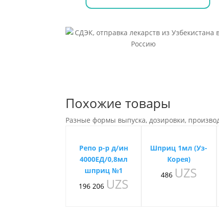
Похожие товары
Разные формы выпуска, дозировки, произво
Репо р-р д/ин
Шприц 1мл (Уз-
4000ЕД/0,8мл
Корея)
UZS
шприц №1
486
UZS
196 206