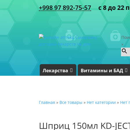
+998 97 892-75-57
с 8 до 22 
Пои
×
Лекарства
Витамины и БАД
Главная
»
Все товары
»
Нет категории
»
Нет 
Шприц 150мл KD-JECT 