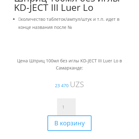
KD-JECT III Luer Lo

количество таблеток/ампул/штук и т.п. идет в
конце названия после №
Цена Шприц 100мл без иглы KD-JECT III Luer Lo в
Самарканде:
UZS
23 470
Количество
товара
Шприц
В корзину
100мл
без
иглы