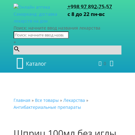
+998 97 892-75-57
с 8 до 22 пн-вс
Поиск: начните ввод названия лекарства
×
Каталог
0
Главная
»
Все товары
»
Лекарства
»
Антибактериальные препараты
Шприц 100мл без иглы