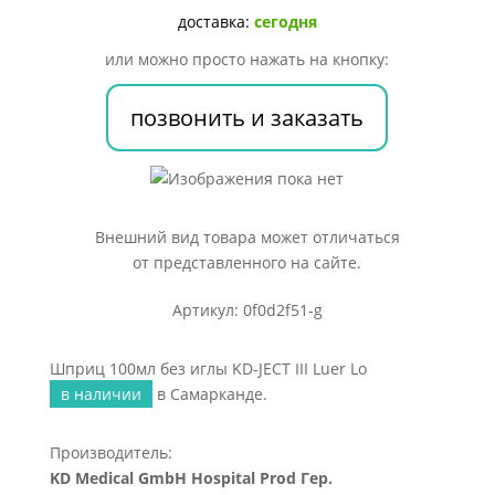
KD-
доставка:
сегодня
JECT
или можно просто нажать на кнопку:
III
Luer
позвонить и заказать
Lo
Внешний вид товара может отличаться
от представленного на сайте.
Артикул: 0f0d2f51-g
Шприц 100мл без иглы KD-JECT III Luer Lo
в наличии
в Самарканде.
Производитель:
KD Medical GmbH Hospital Prod Гер.