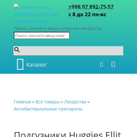
+998 97 892-75-57
с 8 до 22 пн-вс
Поиск: начните ввод названия лекарства
×
Каталог
0
Главная
»
Все товары
»
Лекарства
»
Антибактериальные препараты
Подгузники Huggies Ellit