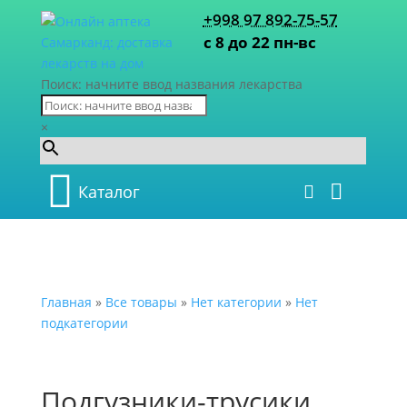
+998 97 892-75-57
с 8 до 22 пн-вс
Поиск: начните ввод названия лекарства
×
Каталог
Главная
»
Все товары
»
Нет категории
»
Нет
подкатегории
Подгузники-трусики