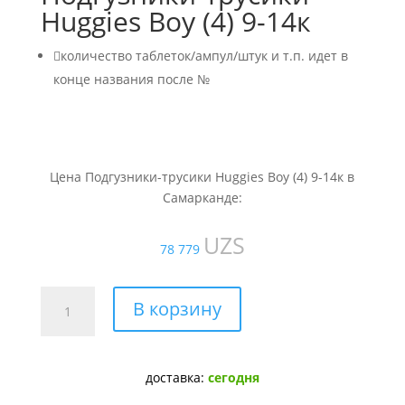
Huggies Boy (4) 9-14к

количество таблеток/ампул/штук и т.п. идет в
конце названия после №
Цена Подгузники-трусики Huggies Boy (4) 9-14к в
Самарканде:
UZS
78 779
Количество
В корзину
товара
Подгузники-
трусики
доставка:
сегодня
Huggies
Boy