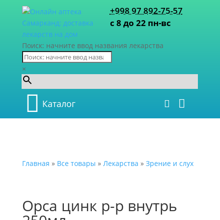
+998 97 892-75-57
с 8 до 22 пн-вс
Поиск: начните ввод названия лекарства
×
Каталог
Главная
»
Все товары
»
Лекарства
»
Зрение и слух
Орса цинк р-р внутрь