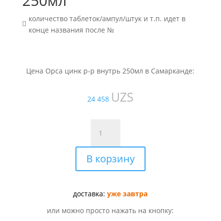
250мл
количество таблеток/ампул/штук и т.п. идет в

конце названия после №
Цена Орса цинк р-р внутрь 250мл в Самарканде:
UZS
24 458
Количество
товара
Орса
В корзину
цинк
р-
р
внутрь
доставка:
уже завтра
250мл
или можно просто нажать на кнопку: