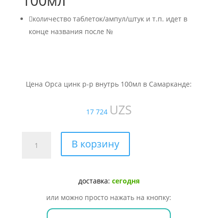
100мл

количество таблеток/ампул/штук и т.п. идет в
конце названия после №
Цена Орса цинк р-р внутрь 100мл в Самарканде:
UZS
17 724
Количество
В корзину
товара
Орса
цинк
доставка:
сегодня
р-
р
или можно просто нажать на кнопку:
внутрь
100мл