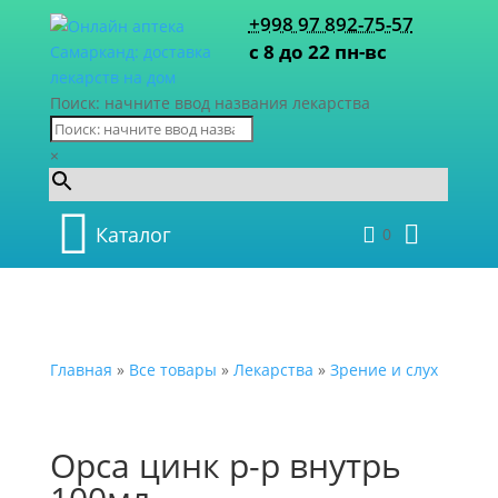
+998 97 892-75-57
с 8 до 22 пн-вс
Поиск: начните ввод названия лекарства
×
Каталог
0
Главная
»
Все товары
»
Лекарства
»
Зрение и слух
Орса цинк р-р внутрь