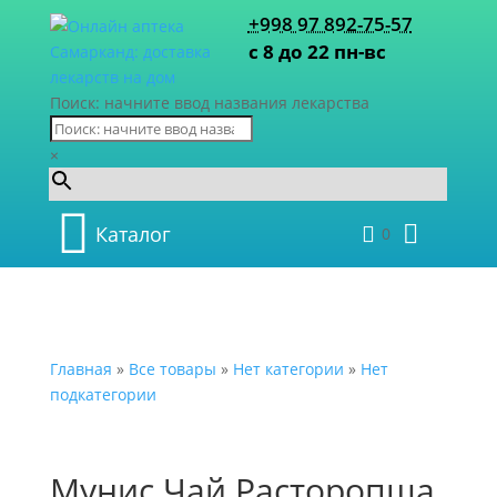
+998 97 892-75-57
с 8 до 22 пн-вс
Поиск: начните ввод названия лекарства
×
Каталог
0
Главная
»
Все товары
»
Нет категории
»
Нет
подкатегории
Мунис Чай Расторопша