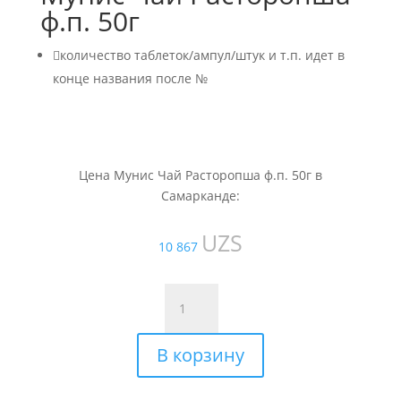
ф.п. 50г

количество таблеток/ампул/штук и т.п. идет в
конце названия после №
Цена Мунис Чай Расторопша ф.п. 50г в
Самарканде:
UZS
10 867
Количество
товара
Мунис
В корзину
Чай
Расторопша
ф.п.