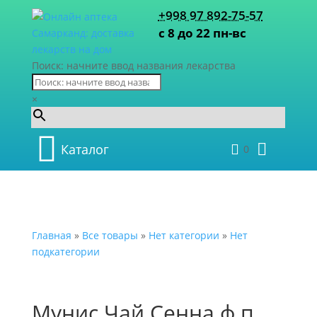
+998 97 892-75-57
с 8 до 22 пн-вс
Поиск: начните ввод названия лекарства
×
Каталог
0
Главная
»
Все товары
»
Нет категории
»
Нет
подкатегории
Мунис Чай Сенна ф.п.