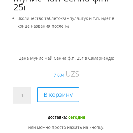
25г

количество таблеток/ампул/штук и т.п. идет в
конце названия после №
Цена Мунис Чай Сенна ф.п. 25г в Самарканде:
UZS
7 804
Количество
В корзину
товара
Мунис
Чай
доставка:
сегодня
Сенна
ф.п.
или можно просто нажать на кнопку:
25г