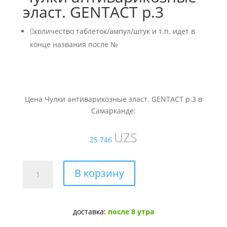
эласт. GENTACT р.3

количество таблеток/ампул/штук и т.п. идет в
конце названия после №
Цена Чулки антиварикозные эласт. GENTACT р.3 в
Самарканде:
UZS
25 746
Количество
В корзину
товара
Чулки
антиварикозные
доставка:
после 8 утра
эласт.
GENTACT