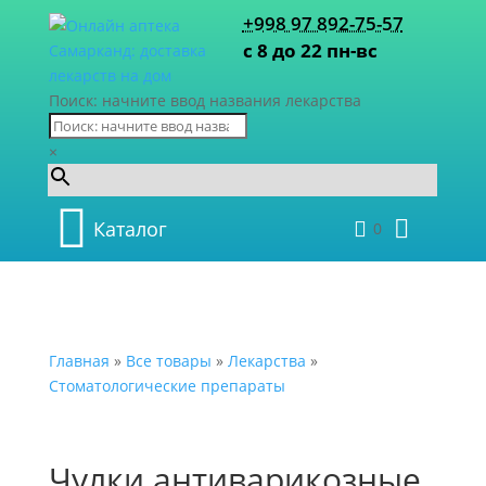
+998 97 892-75-57
с 8 до 22 пн-вс
Поиск: начните ввод названия лекарства
×
Каталог
0
Главная
»
Все товары
»
Лекарства
»
Стоматологические препараты
Чулки антиварикозные