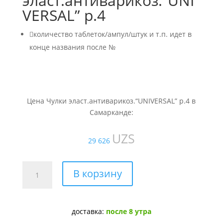
эласт.антиварикоз.“UNI
VERSAL” р.4

количество таблеток/ампул/штук и т.п. идет в
конце названия после №
Цена Чулки эласт.антиварикоз.“UNIVERSAL” р.4 в
Самарканде:
UZS
29 626
Количество
В корзину
товара
Чулки
эласт.антиварикоз.“UNIVERSAL”
доставка:
после 8 утра
р.4