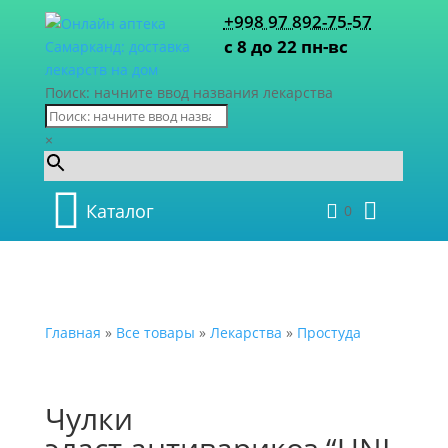
+998 97 892-75-57
с 8 до 22 пн-вс
Поиск: начните ввод названия лекарства
×
Каталог
0
Главная
»
Все товары
»
Лекарства
»
Простуда
Чулки