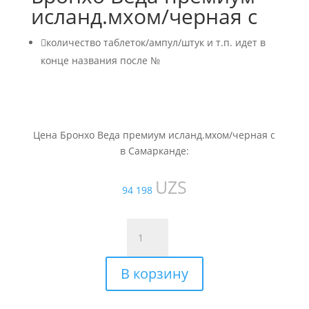
исланд.мхом/черная с

количество таблеток/ампул/штук и т.п. идет в
конце названия после №
Цена Бронхо Веда премиум исланд.мхом/черная с
в Самарканде:
UZS
94 198
Количество
товара
Бронхо
В корзину
Веда
премиум
исланд.мхом/