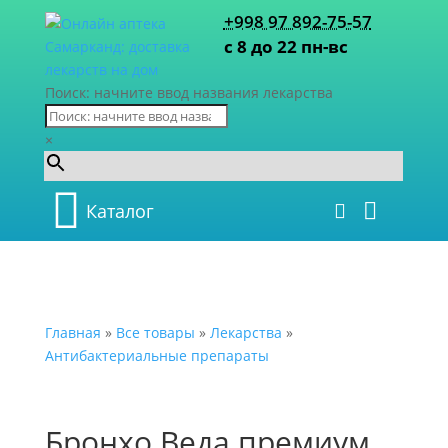
+998 97 892-75-57
с 8 до 22 пн-вс
Поиск: начните ввод названия лекарства
×
Каталог
Главная
»
Все товары
»
Лекарства
»
Антибактериальные препараты
Бронхо Веда премиум