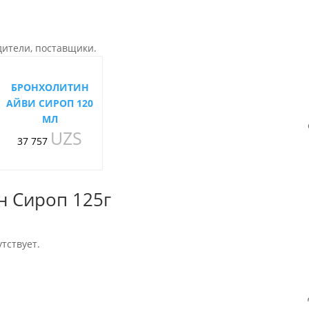
дители, поставщики.
БРОНХОЛИТИН
АЙВИ СИРОП 120
МЛ
UZS
37 757
н Сироп 125г
тствует.