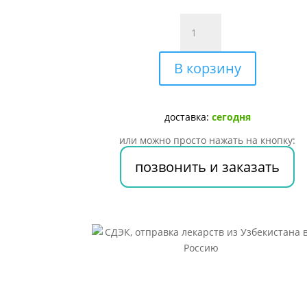
Количество
товара
Бронхолитин
В корзину
Сироп
125г
доставка:
сегодня
или можно просто нажать на кнопку:
позвонить и заказать