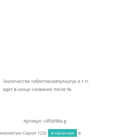

количество таблеток/ампул/штук и т.п.
идет в конце названия после №
Артикул: c4f0d98a-g
онхолитин Сироп 125г
в наличии
в