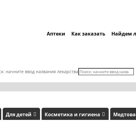
Аптеки
Как заказать
Найдем л
ск: начните ввод названия лекарства
Для детей
Косметика и гигиена
Медтов