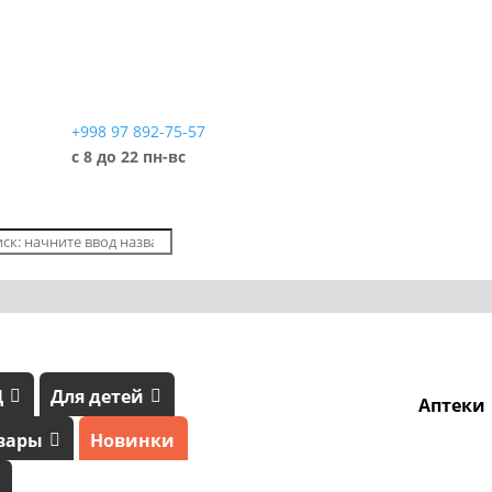
+998 97 892-75-57
с 8 до 22 пн-вс
Д
Для детей
Аптеки
вары
Новинки