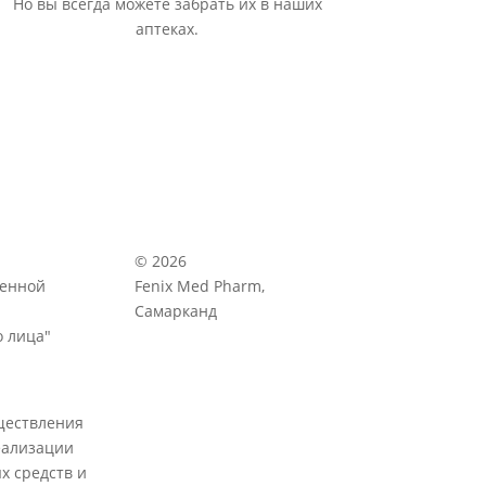
Но вы всегда можете забрать их в наших
аптеках.
© 2026
венной
Fenix Med Pharm,
Самарканд
 лица"
ществления
еализации
х средств и