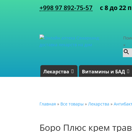
+998 97 892-75-57
с 8 до 22 
Пои
×
Лекарства
Витамины и БАД
Главная
»
Все товары
»
Лекарства
»
Антибак
Боро Плюс крем тра