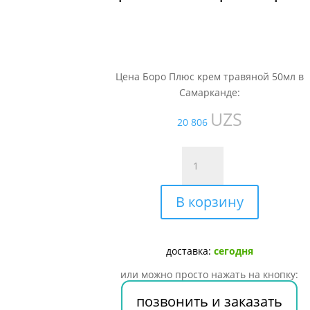
Цена Боро Плюс крем травяной 50мл в
Самарканде:
UZS
20 806
Количество
товара
Боро
В корзину
Плюс
крем
травяной
50мл
доставка:
сегодня
или можно просто нажать на кнопку:
позвонить и заказать