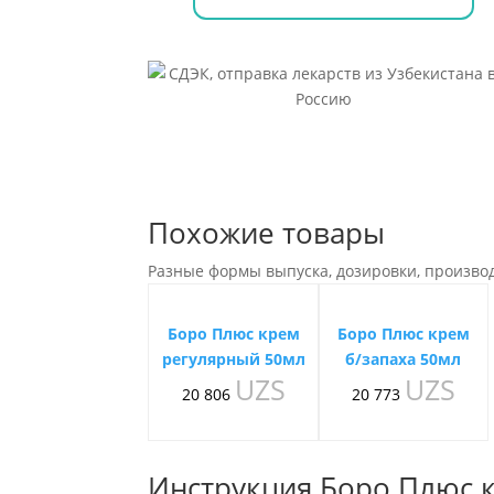
Похожие товары
Разные формы выпуска, дозировки, произво
Боро Плюс крем
Боро Плюс крем
регулярный 50мл
б/запаха 50мл
UZS
UZS
20 806
20 773
Инструкция Боро Плюс 