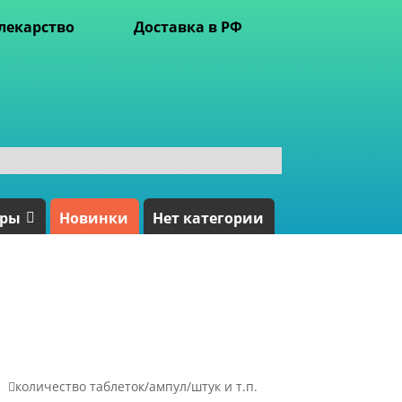
лекарство
Доставка в РФ
ары
Новинки
Нет категории

количество таблеток/ампул/штук и т.п.