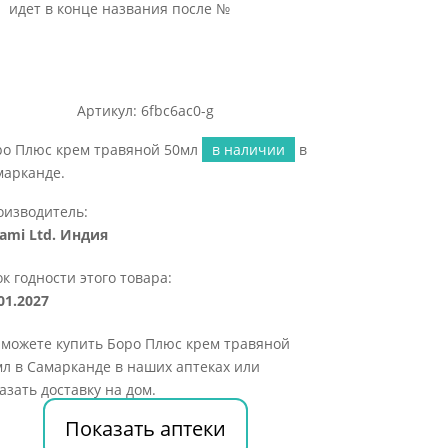
идет в конце названия после №
Артикул: 6fbc6ac0-g
ро Плюс крем травяной 50мл
в наличии
в
марканде.
оизводитель:
ami Ltd. Индия
к годности этого товара:
01.2027
 можете купить Боро Плюс крем травяной
л в Самарканде в наших аптеках или
азать доставку на дом.
Показать аптеки