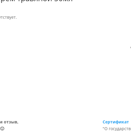
тствует.
м отзыв,
Сертификат
🙂
"О государст