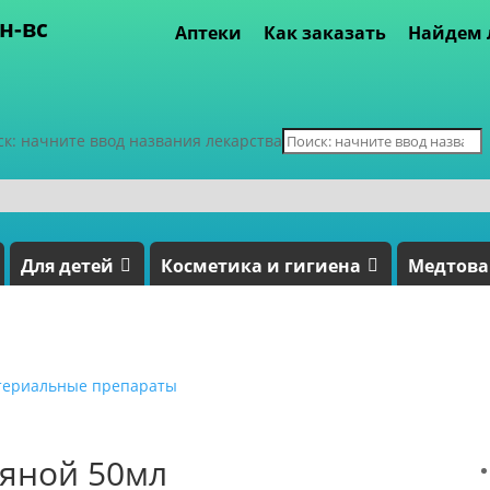
пн-вс
Аптеки
Как заказать
Найдем 
ск: начните ввод названия лекарства
Для детей
Косметика и гигиена
Медтов
териальные препараты
вяной 50мл