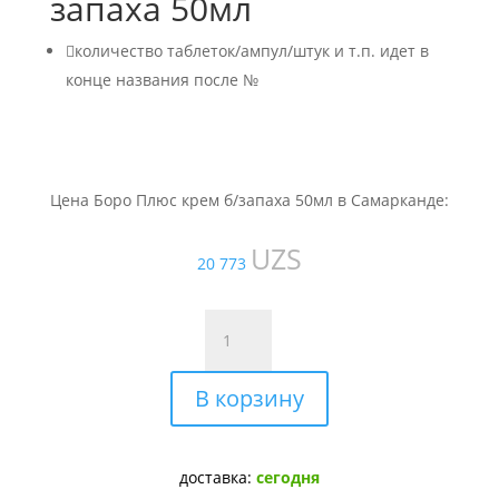
запаха 50мл

количество таблеток/ампул/штук и т.п. идет в
конце названия после №
Цена Боро Плюс крем б/запаха 50мл в Самарканде:
UZS
20 773
Количество
товара
Боро
В корзину
Плюс
крем
б/
запаха
доставка:
сегодня