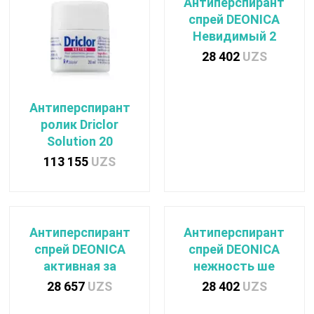
Антиперспирант
спрей DEONICA
Невидимый 2
28 402
UZS
Антиперспирант
ролик Driclor
Solution 20
113 155
UZS
Антиперспирант
Антиперспирант
спрей DEONICA
спрей DEONICA
активная за
нежность ше
28 657
UZS
28 402
UZS