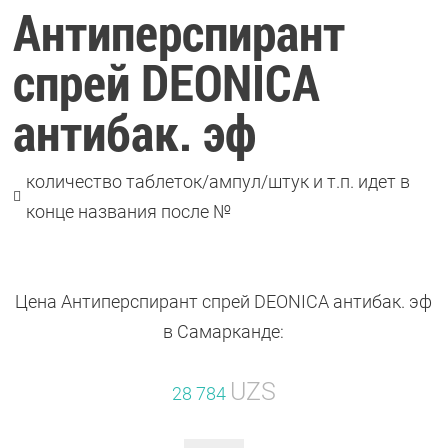
Антиперспирант
спрей DEONICA
антибак. эф
количество таблеток/ампул/штук и т.п. идет в

конце названия после №
Цена Антиперспирант спрей DEONICA антибак. эф
в Самарканде:
UZS
28 784