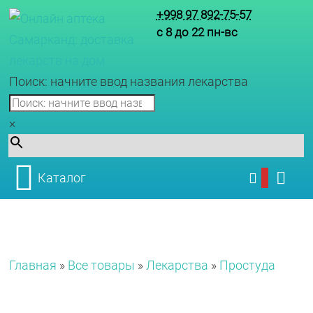
+998 97 892-75-57
с 8 до 22 пн-вс
Поиск: начните ввод названия лекарства
×
Каталог
Главная
»
Все товары
»
Лекарства
»
Простуда