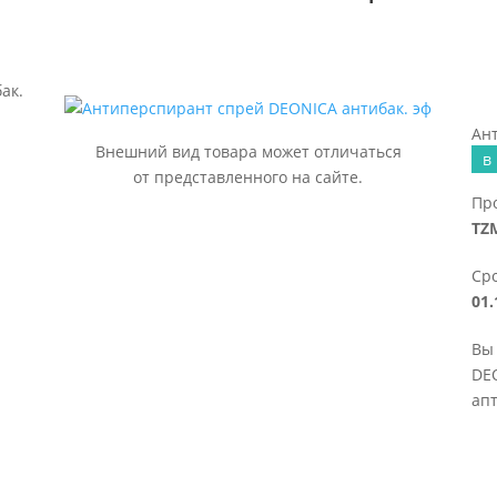
ак.
Ан
Внешний вид товара может отличаться
в
от представленного на сайте.
Пр
TZ
Сро
01.
Вы
DEO
апт