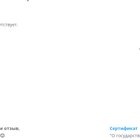
тствует.
м отзыв,
Сертификат
🙂
"О государст