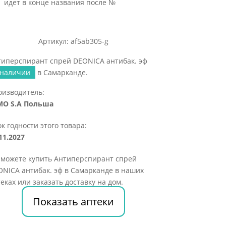
идет в конце названия после №
Артикул: af5ab305-g
типерспирант спрей DEONICA антибак. эф
 наличии
в Самарканде.
оизводитель:
MO S.A Польша
к годности этого товара:
11.2027
 можете купить Антиперспирант спрей
NICA антибак. эф в Самарканде в наших
еках или заказать доставку на дом.
Показать аптеки