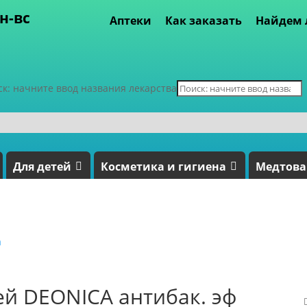
пн-вс
Аптеки
Как заказать
Найдем 
ск: начните ввод названия лекарства
Для детей
Косметика и гигиена
Медтов
а
й DEONICA антибак. эф