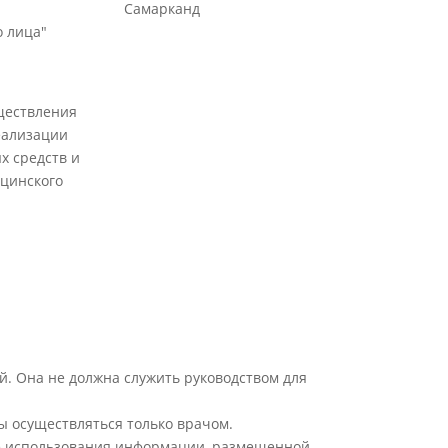
Самарканд
 лица"
ществления
еализации
х средств и
цинского
й. Она не должна служить руководством для
ы осуществляться только врачом.
ате использования информации, размещенной