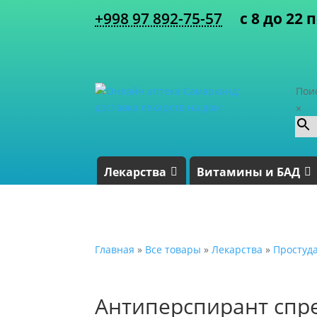
+998 97 892-75-57
с 8 до 22 
Пои
×
Лекарства
Витамины и БАД
Главная
»
Все товары
»
Лекарства
»
Простуд
Антиперспирант спре