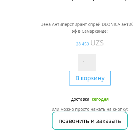
Цена Антиперспирант спрей DEONICA антиб
эф в Самарканде:
UZS
28 459
Количество
товара
Антиперспирант
В корзину
спрей
DEONICA
антибак.
эф
доставка:
сегодня
или можно просто нажать на кнопку:
позвонить и заказать