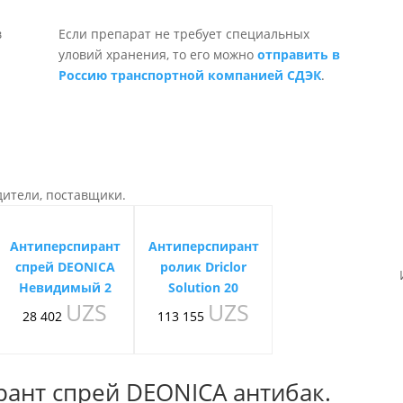
Если препарат не требует специальных
уловий хранения, то его можно
отправить в
Россию транспортной компанией СДЭК
.
дители, поставщики.
Антиперспирант
Антиперспирант
спрей DEONICA
ролик Driclor
Невидимый 2
Solution 20
UZS
UZS
28 402
113 155
ант спрей DEONICA антибак.