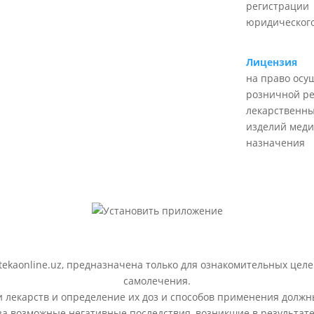
регистрации
юридического
Лицензия
на право осу
розничной р
лекарственны
изделий меди
назначения
ekaonline.uz, предназначена только для ознакомительных целе
самолечения.
лекарств и определение их доз и способов применения должн
 за возможные негативные последствия, возникшие в результ