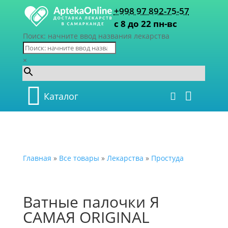
+998 97 892-75-57
с 8 до 22 пн-вс
Поиск: начните ввод названия лекарства
×
Каталог
Главная
»
Все товары
»
Лекарства
»
Простуда
Ватные палочки Я
САМАЯ ORIGINAL