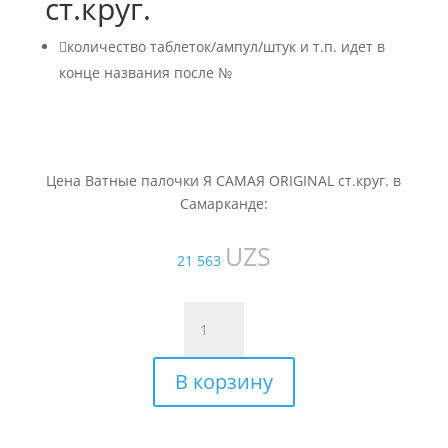
ст.круг.

количество таблеток/ампул/штук и т.п. идет в
конце названия после №
Цена Ватные палочки Я САМАЯ ORIGINAL ст.круг. в
Самарканде:
UZS
21 563
Количество
товара
Ватные
В корзину
палочки
Я
САМАЯ