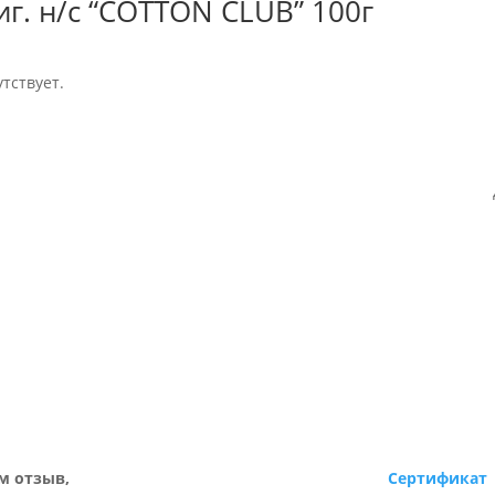
иг. н/с “COTTON CLUB” 100г
тствует.
м отзыв,
Сертификат