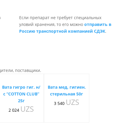
Если препарат не требует специальных
уловий хранения, то его можно
отправить в
Россию транспортной компанией СДЭК
.
дители, поставщики.
Вата гигро гиг. н/
Вата мед. гигиен.
с “COTTON CLUB”
стерильная 50г
UZS
25г
3 540
UZS
2 024