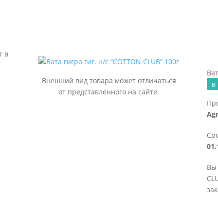
г в
Ват
Внешний вид товара может отличаться
в
от представленного на сайте.
Пр
Agr
Сро
01.
Вы 
CLU
зак