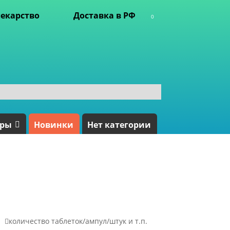
екарство
Доставка в РФ
0
ары
Новинки
Нет категории

количество таблеток/ампул/штук и т.п.