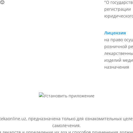
🙂
"О государст
регистрации
юридического
Лицензия
на право осу
розничной р
лекарственны
изделий меди
назначения
ekaonline.uz, предназначена только для ознакомительных целе
самолечения.
лекарств и определение их доз и способов применения должн