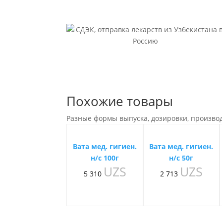
Похожие товары
Разные формы выпуска, дозировки, произво
Вата мед. гигиен.
Вата мед. гигиен.
н/с 100г
н/с 50г
UZS
UZS
5 310
2 713