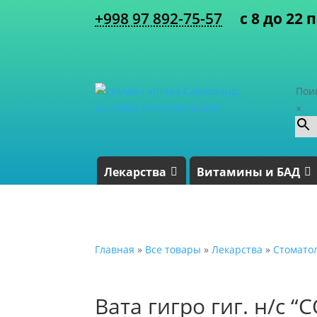
+998 97 892-75-57
с 8 до 22 
Пои
×
Лекарства
Витамины и БАД
Главная
»
Все товары
»
Лекарства
»
Стомато
Вата гигро гиг. н/с 