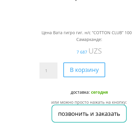
Цена Вата гигро гиг. н/с “COTTON CLUB” 100
Самарканде:
UZS
7 687
Количество
В корзину
товара
Вата
гигро
доставка:
сегодня
гиг.
н/
или можно просто нажать на кнопку:
с
позвонить и заказать
"COTTON
CLUB"
100г