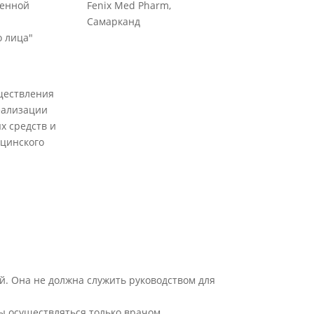
венной
Fenix Med Pharm,
Самарканд
 лица"
ществления
еализации
х средств и
цинского
й. Она не должна служить руководством для
ы осуществляться только врачом.