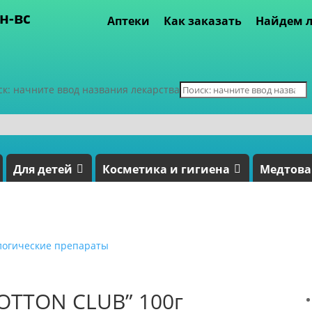
пн-вс
Аптеки
Как заказать
Найдем л
ск: начните ввод названия лекарства
Для детей
Косметика и гигиена
Медтов
логические препараты
“COTTON CLUB” 100г