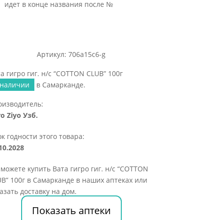
идет в конце названия после №
Артикул: 706a15c6-g
а гигро гиг. н/с “COTTON CLUB” 100г
 наличии
в Самарканде.
оизводитель:
o Ziyo Узб.
к годности этого товара:
10.2028
можете купить Вата гигро гиг. н/с “COTTON
B” 100г в Самарканде в наших аптеках или
азать доставку на дом.
Показать аптеки