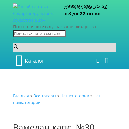
+998 97 892-75-57
с 8 до 22 пн-вс
Поиск: начните ввод названия лекарства
×
Каталог
Главная
»
Все товары
»
Нет категории
»
Нет
подкатегории
Вамелан капс. №30