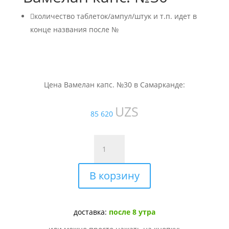

количество таблеток/ампул/штук и т.п. идет в
конце названия после №
Цена Вамелан капс. №30 в Самарканде:
UZS
85 620
Количество
товара
Вамелан
В корзину
капс.
№30
доставка:
после 8 утра