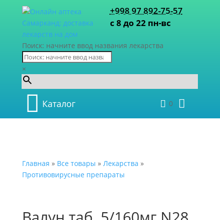
+998 97 892-75-57
с 8 до 22 пн-вс
Поиск: начните ввод названия лекарства
×
Каталог
0
Главная
»
Все товары
»
Лекарства
»
Противовирусные препараты
Валун таб. 5/160мг N28