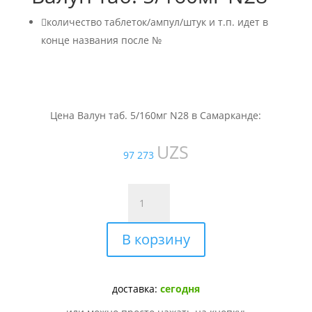

количество таблеток/ампул/штук и т.п. идет в
конце названия после №
Цена Валун таб. 5/160мг N28 в Самарканде:
UZS
97 273
Количество
товара
Валун
В корзину
таб.
5/160мг
N28
доставка:
сегодня