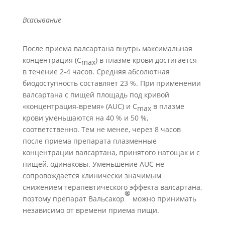
Всасывание
После приема валсартана внутрь максимальная
концентрация (C
) в плазме крови достигается
max
в течение 2-4 часов. Средняя абсолютная
биодоступность составляет 23 %. При применении
валсартана с пищей площадь под кривой
«концентрация-время» (AUC) и C
в плазме
max
крови уменьшаются на 40 % и 50 %,
соответственно. Тем не менее, через 8 часов
после приема препарата плазменные
концентрации валсартана, принятого натощак и с
пищей, одинаковы. Уменьшение AUC не
сопровождается клинически значимым
снижением терапевтического эффекта валсартана,
®
поэтому препарат Вальсакор
можно принимать
независимо от времени приема пищи.