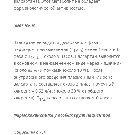
валсартана). Этот метаболит не обладает
фармакологической активностью.
Выведение
Валсартан выводится двухфазно: a-фаза с
периодом полувыведения (Т
) менее 1 часа и b-
1/2
a
фаза с Т
– около 9 часов. Валсартан выводится,
1/2
b
в основном, в неизмененном виде через кишечник
(около 83 %) и почками (около 13 %). После
внутривенного введения плазменный клиренс
валсартана составляет около 2 л/час, почечный
клиренс – 0,62 л/час (около 30 % от общего
клиренса). Т
валсартана составляет 6 часов.
1/2
Фармакокинетика у особых групп пациентов
Пациенты с ХСН