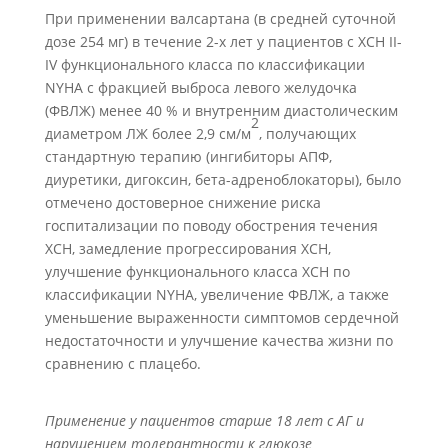
При применении валсартана (в средней суточной
дозе 254 мг) в течение 2-х лет у пациентов с ХСН II-
IV функционального класса по классификации
NYHA с фракцией выброса левого желудочка
(ФВЛЖ) менее 40 % и внутренним диастолическим
2
диаметром ЛЖ более 2,9 см/м
, получающих
стандартную терапию (ингибиторы АПФ,
диуретики, дигоксин, бета-адреноблокаторы), было
отмечено достоверное снижение риска
госпитализации по поводу обострения течения
ХСН, замедление прогрессирования ХСН,
улучшение функционального класса ХСН по
классификации NYHA, увеличение ФВЛЖ, а также
уменьшение выраженности симптомов сердечной
недостаточности и улучшение качества жизни по
сравнению с плацебо.
Применение у пациентов старше 18 лет с АГ и
нарушением толерантности к глюкозе