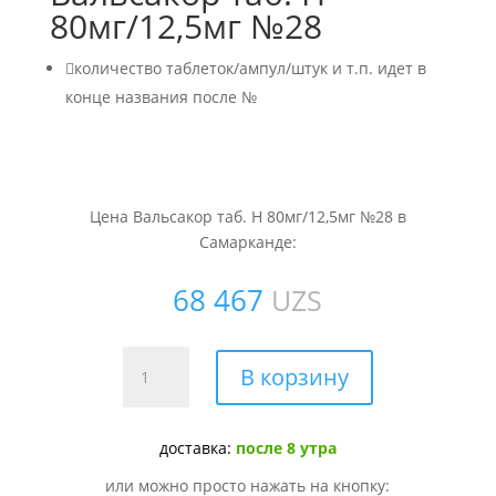
80мг/12,5мг №28

количество таблеток/ампул/штук и т.п. идет в
конце названия после №
Цена Вальсакор таб. H 80мг/12,5мг №28 в
Самарканде:
68 467
UZS
Количество
В корзину
товара
Вальсакор
таб.
доставка:
после 8 утра
H
или можно просто нажать на кнопку:
80мг/12,5мг