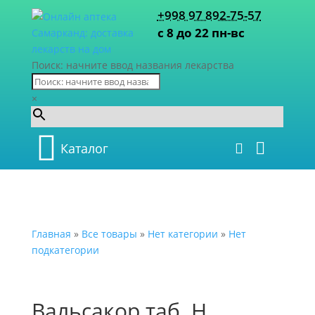
+998 97 892-75-57
с 8 до 22 пн-вс
Поиск: начните ввод названия лекарства
×
Каталог
Главная
»
Все товары
»
Нет категории
»
Нет
подкатегории
Вальсакор таб. H