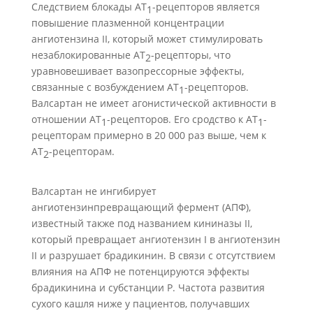
Следствием блокады АТ
-рецепторов является
1
повышение плазменной концентрации
ангиотензина II, который может стимулировать
незаблокированные АТ
-рецепторы, что
2
уравновешивает вазопрессорные эффекты,
связанные с возбуждением АТ
-рецепторов.
1
Валсартан не имеет агонистической активности в
отношении АТ
-рецепторов. Его сродство к АТ
-
1
1
рецепторам примерно в 20 000 раз выше, чем к
АТ
-рецепторам.
2
Валсартан не ингибирует
ангиотензинпревращающий фермент (АПФ),
известный также под названием кининазы II,
который превращает ангиотензин I в ангиотензин
II и разрушает брадикинин. В связи с отсутствием
влияния на АПФ не потенцируются эффекты
брадикинина и субстанции Р. Частота развития
сухого кашля ниже у пациентов, получавших