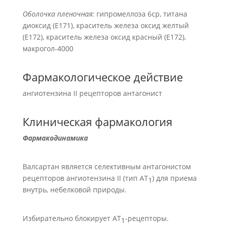
Оболочка пленочная:
гипромеллоза 6cр, титана
диоксид (Е171), краситель железа оксид желтый
(Е172), краситель железа оксид красный (Е172),
макрогол-4000
Фармакологическое действие
ангиотензина II рецепторов антагонист
Клиническая фармакология
Фармакодинамика
Валсартан является селективным антагонистом
рецепторов ангиотензина II (тип АТ
) для приема
1
внутрь, небелковой природы.
Избирательно блокирует АТ
-рецепторы.
1