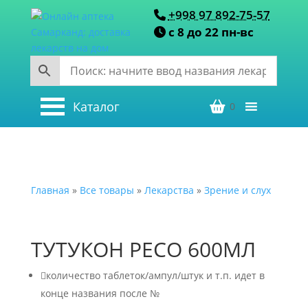
+998 97 892-75-57
с 8 до 22 пн-вс
Каталог
0
Главная
»
Все товары
»
Лекарства
»
Зрение и слух
ТУТУКОН РЕСО 600МЛ

количество таблеток/ампул/штук и т.п. идет в
конце названия после №