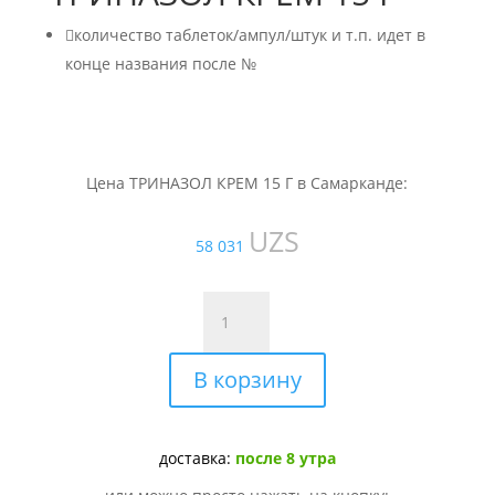

количество таблеток/ампул/штук и т.п. идет в
конце названия после №
Цена ТРИНАЗОЛ КРЕМ 15 Г в Самарканде:
UZS
58 031
Количество
товара
ТРИНАЗОЛ
В корзину
КРЕМ
15
Г
доставка:
после 8 утра