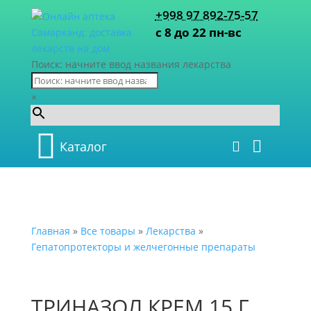
+998 97 892-75-57
с 8 до 22 пн-вс
Поиск: начните ввод названия лекарства
×
Каталог
Главная
»
Все товары
»
Лекарства
»
Гепатопротекторы и желчегонные препараты
ТРИНАЗОЛ КРЕМ 15 Г