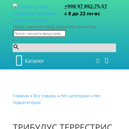
+998 97 892-75-57
с 8 до 22 пн-вс
Поиск: начните ввод названия лекарства
×
Каталог
Главная
»
Все товары
»
Нет категории
»
Нет
подкатегории
ТРИБУЛУС ТЕРРЕСТРИС