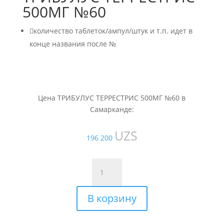
500МГ №60

количество таблеток/ампул/штук и т.п. идет в
конце названия после №
Цена ТРИБУЛУС ТЕРРЕСТРИС 500МГ №60 в
Самарканде:
UZS
196 200
Количество
товара
ТРИБУЛУС
В корзину
ТЕРРЕСТРИС
500МГ
№60