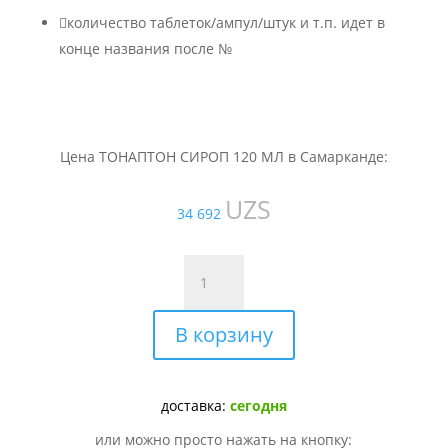

количество таблеток/ампул/штук и т.п. идет в
конце названия после №
Цена ТОНАПТОН СИРОП 120 МЛ в Самарканде:
UZS
34 692
Количество
товара
ТОНАПТОН
В корзину
СИРОП
120
МЛ
доставка:
сегодня
или можно просто нажать на кнопку: