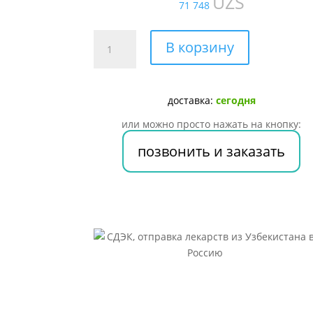
UZS
71 748
Количество
В корзину
товара
ТЕСТОСТЕРОН
ПРОПИОНАТ
доставка:
сегодня
5%
1
или можно просто нажать на кнопку:
МЛ
позвонить и заказать
№5
Р-
Р
Д/
И