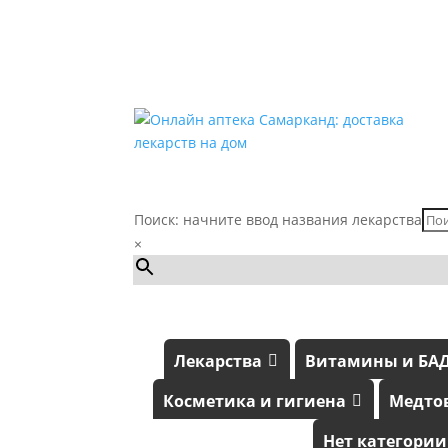
Поиск: начните ввод названия лекарства
×
Лекарства
Витамины и БА
Косметика и гигиена
Медто
Нет категории