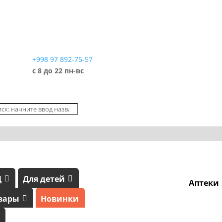
+998 97 892-75-57
с 8 до 22 пн-вс
Д
Для детей
Аптеки
вары
Новинки