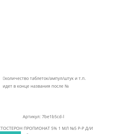

количество таблеток/ампул/штук и т.п.
идет в конце названия после №
Артикул: 7be1b5cd-l
СТОСТЕРОН ПРОПИОНАТ 5% 1 МЛ №5 Р-Р Д/И