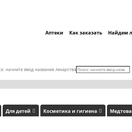
Аптеки
Как заказать
Найдем л
ск: начните ввод названия лекарства
Для детей
Косметика и гигиена
Медтов