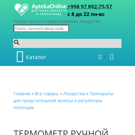
+998 97 892-75-57
с 8 до 22 пн-вс
Поиск: начните ввод названия лекарства
×
Каталог
0
Главная
»
Все товары
»
Лекарства
»
Препараты
для предстательной железы и регуляторы
потенции
ТЕРМОМЕТР РУЧНОЙ