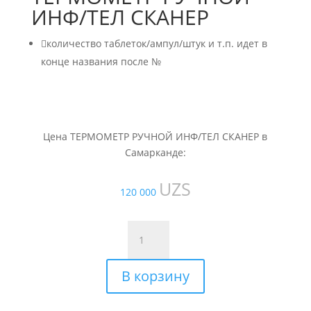
ИНФ/ТЕЛ СКАНЕР

количество таблеток/ампул/штук и т.п. идет в
конце названия после №
Цена ТЕРМОМЕТР РУЧНОЙ ИНФ/ТЕЛ СКАНЕР в
Самарканде:
UZS
120 000
Количество
товара
ТЕРМОМЕТР
В корзину
РУЧНОЙ
ИНФ/
ТЕЛ