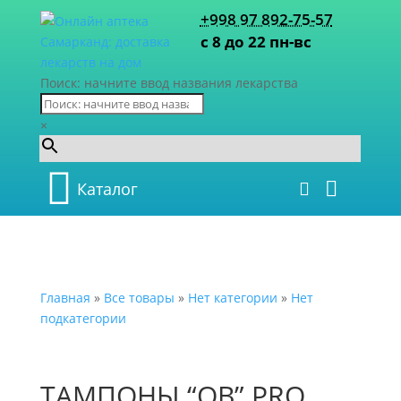
+998 97 892-75-57
с 8 до 22 пн-вс
Поиск: начните ввод названия лекарства
×
Каталог
Главная
»
Все товары
»
Нет категории
»
Нет
подкатегории
ТАМПОНЫ “ОВ” PRO