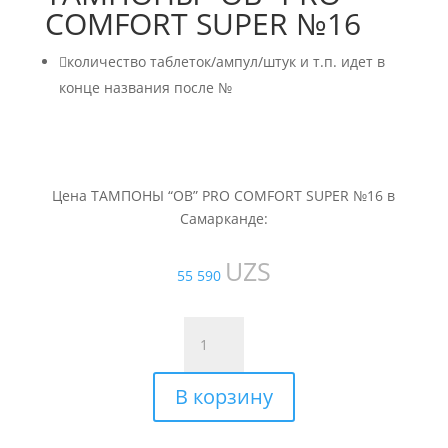
COMFORT SUPER №16

количество таблеток/ампул/штук и т.п. идет в
конце названия после №
Цена ТАМПОНЫ “ОВ” PRO COMFORT SUPER №16 в
Самарканде:
UZS
55 590
Количество
товара
ТАМПОНЫ
В корзину
"ОВ"
PRO
COMFORT