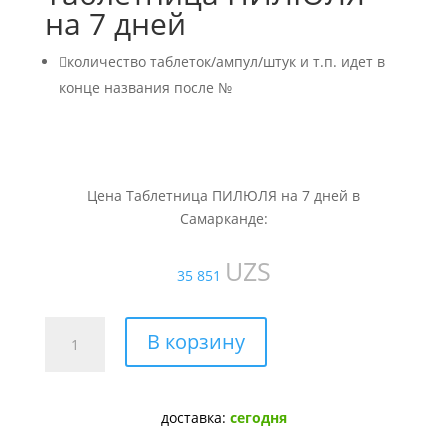
на 7 дней

количество таблеток/ампул/штук и т.п. идет в
конце названия после №
Цена Таблетница ПИЛЮЛЯ на 7 дней в
Самарканде:
UZS
35 851
Количество
В корзину
товара
Таблетница
ПИЛЮЛЯ
доставка:
сегодня
на
7