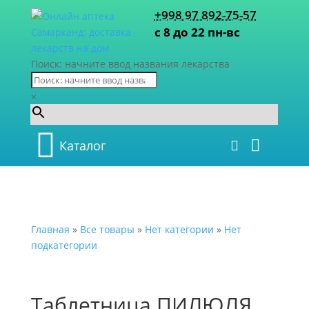
+998 97 892-75-57
с 8 до 22 пн-вс
Поиск: начните ввод названия лекарства
×
Каталог
Главная
»
Все товары
»
Нет категории
»
Нет
подкатегории
Таблетница ПИЛЮЛЯ