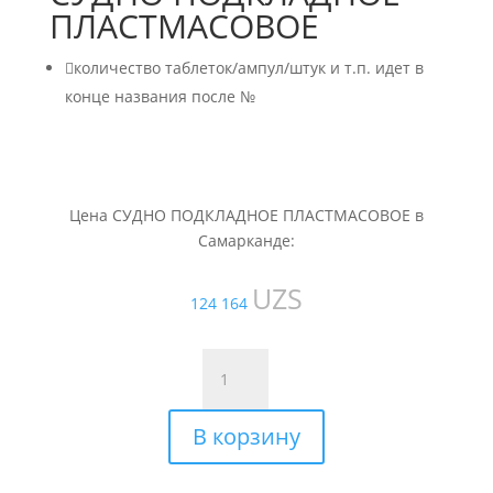
ПЛАСТМАСОВОЕ

количество таблеток/ампул/штук и т.п. идет в
конце названия после №
Цена СУДНО ПОДКЛАДНОЕ ПЛАСТМАСОВОЕ в
Самарканде:
UZS
124 164
Количество
товара
СУДНО
В корзину
ПОДКЛАДНОЕ
ПЛАСТМАСОВОЕ