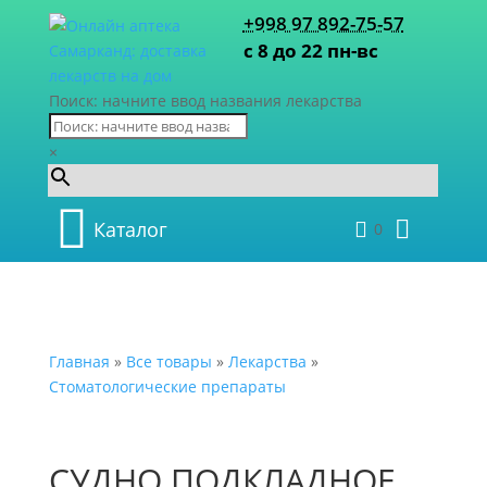
+998 97 892-75-57
с 8 до 22 пн-вс
Поиск: начните ввод названия лекарства
×
Каталог
0
Главная
»
Все товары
»
Лекарства
»
Стоматологические препараты
СУДНО ПОДКЛАДНОЕ