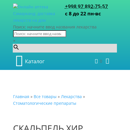
+998 97 892-75-57
с 8 до 22 пн-вс
Поиск: начните ввод названия лекарства
×
Каталог
0
Главная
»
Все товары
»
Лекарства
»
Стоматологические препараты
СКАЛЬПЕЛЬ ХИР