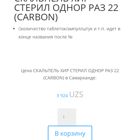
СТЕРИЛ ОДНОР РАЗ 22
(CARBON)

количество таблеток/ампул/штук и т.п. идет в
конце названия после №
Цена СКАЛЬПЕЛЬ ХИР СТЕРИЛ ОДНОР РАЗ 22
(CARBON) в Самарканде:
UZS
3 924
Количество
товара
СКАЛЬПЕЛЬ
В корзину
ХИР