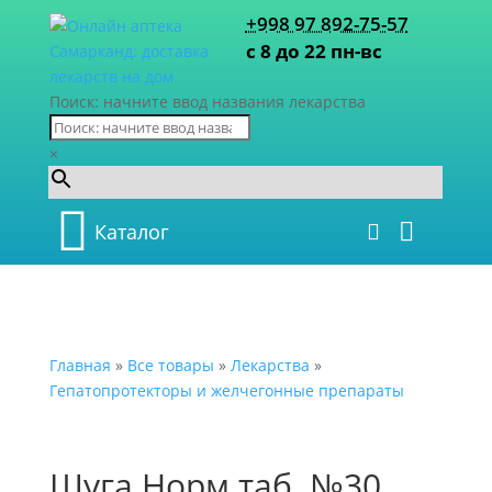
+998 97 892-75-57
с 8 до 22 пн-вс
Поиск: начните ввод названия лекарства
×
Каталог
Главная
»
Все товары
»
Лекарства
»
Гепатопротекторы и желчегонные препараты
Шуга Норм таб. №30