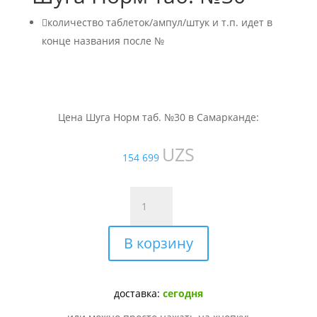

количество таблеток/ампул/штук и т.п. идет в
конце названия после №
Цена Шуга Норм таб. №30 в Самарканде:
UZS
154 699
Количество
товара
Шуга
В корзину
Норм
таб.
№30
доставка:
сегодня