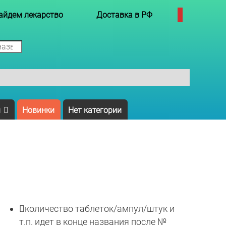
айдем лекарство
Доставка в РФ
ы
Новинки
Нет категории

количество таблеток/ампул/штук и
т.п. идет в конце названия после №