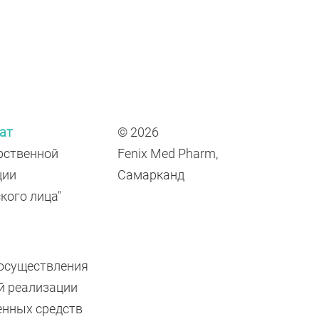
ат
© 2026
рственной
Fenix Med Pharm,
ции
Самарканд
кого лица"
 осуществления
й реализации
енных средств