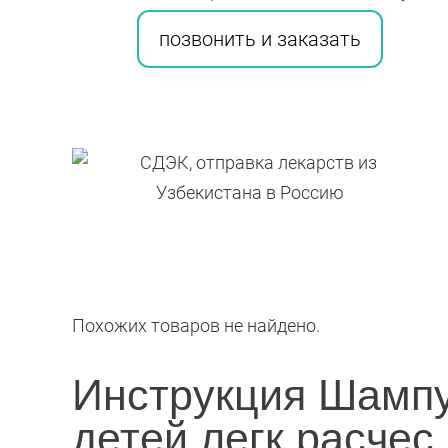
легк.расчес.
позвонить и заказать
Похожих товаров не найдено.
Инструкция Шампу
детей легк.расчес.