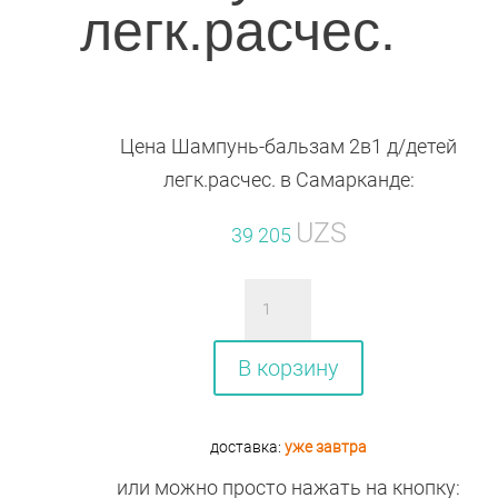
легк.расчес.
Цена Шампунь-бальзам 2в1 д/детей
легк.расчес. в Самарканде:
UZS
39 205
Количество
товара
Шампунь-
В корзину
бальзам
2в1
доставка:
уже завтра
д/
или можно просто нажать на кнопку:
детей