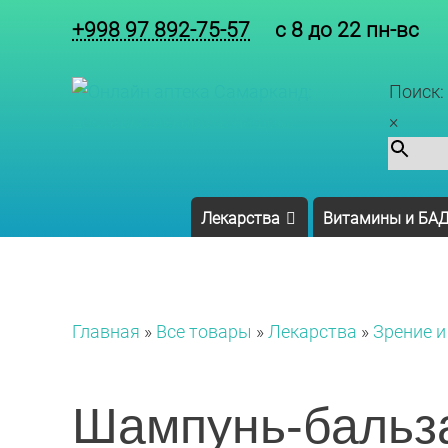
+998 97 892-75-57
с 8 до 22 пн-вс
Поиск:
×
Лекарства
Витамины и БА
Главная
»
Все товары
»
Лекарства
»
Зрение и
Шампунь-бальза