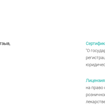
тзыв,
Сертифик
"О госуда
регистра
юридичес
Лицензия
на право
рознично
лекарств