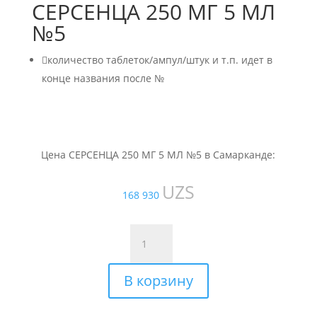
СЕРСЕНЦА 250 МГ 5 МЛ
№5

количество таблеток/ампул/штук и т.п. идет в
конце названия после №
Цена СЕРСЕНЦА 250 МГ 5 МЛ №5 в Самарканде:
UZS
168 930
Количество
товара
СЕРСЕНЦА
В корзину
250
МГ
5