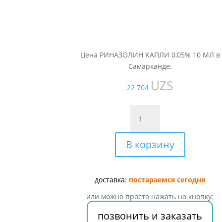
Цена РИНАЗОЛИН КАПЛИ 0,05% 10 МЛ в
Самарканде:
UZS
22 704
Количество
товара
РИНАЗОЛИН
В корзину
КАПЛИ
0,05%
10
МЛ
доставка:
постараемся сегодня
или можно просто нажать на кнопку:
позвонить и заказать