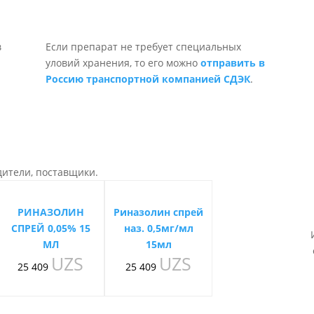
Если препарат не требует специальных
уловий хранения, то его можно
отправить в
Россию транспортной компанией СДЭК
.
дители, поставщики.
РИНАЗОЛИН
Риназолин спрей
СПРЕЙ 0,05% 15
наз. 0,5мг/мл
МЛ
15мл
UZS
UZS
25 409
25 409