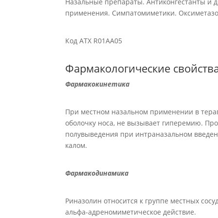
Назальные препараты. Антиконгестанты и д
применения. Симпатомиметики. Оксиметазо
Код АТХ R01AA05
Фармакологические свойств
Фармакокинетика
При местном назальном применении в тера
оболочку носа, не вызывает гиперемию. Про
полувыведения при интраназальном введении
калом.
Фармакодинамика
Риназолин относится к группе местных сосу
альфа-адреномиметическое действие.