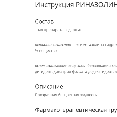
Инструкция РИНАЗОЛИН
Состав
1 мл препарата содержит
активное вещество
- оксиметазолина гидрохл
% вещество
вспомогательные вещества
: бензалкония хл
дигидрат, динатрия фосфата додекагидрат, 
Описание
Прозрачная бесцветная жидкость
Фармакотерапевтическая гр