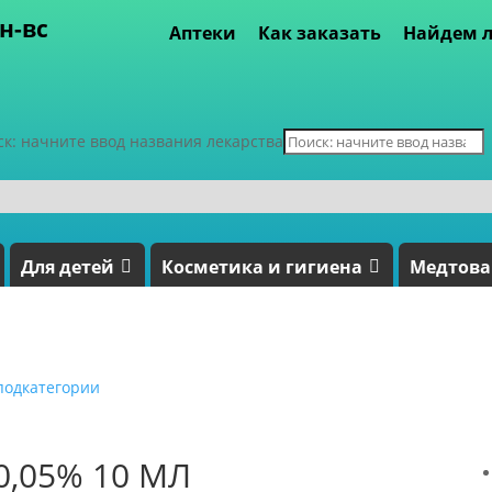
пн-вс
Аптеки
Как заказать
Найдем л
ск: начните ввод названия лекарства
Для детей
Косметика и гигиена
Медтов
подкатегории
,05% 10 МЛ