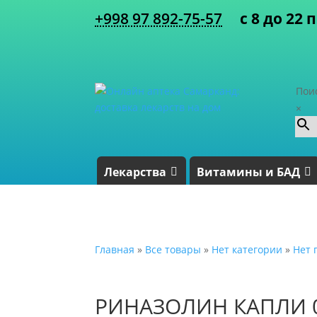
+998 97 892-75-57
с 8 до 22 
Пои
×
Лекарства
Витамины и БАД
Главная
»
Все товары
»
Нет категории
»
Нет 
РИНАЗОЛИН КАПЛИ 0