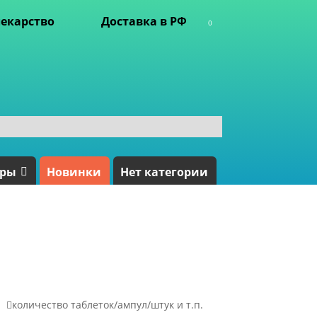
екарство
Доставка в РФ
0
ары
Новинки
Нет категории

количество таблеток/ампул/штук и т.п.