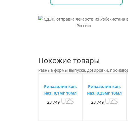
Похожие товары
Разные формы выпуска, дозировки, произво
Риназолин кап.
Риназолин кап.
наз. 0,1мг 10мл
наз. 0,25мг 10мл
UZS
UZS
23 749
23 749