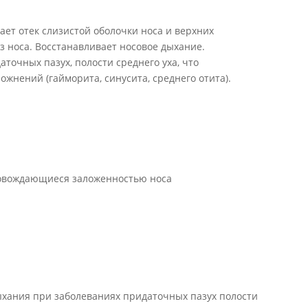
ает отек слизистой оболочки носа и верхних
з носа. Восстанавливает носовое дыхание.
точных пазух, полости среднего уха, что
жнений (гайморита, синусита, среднего отита).
ровождающиеся заложенностью носа
дыхания при заболеваниях придаточных пазух полости