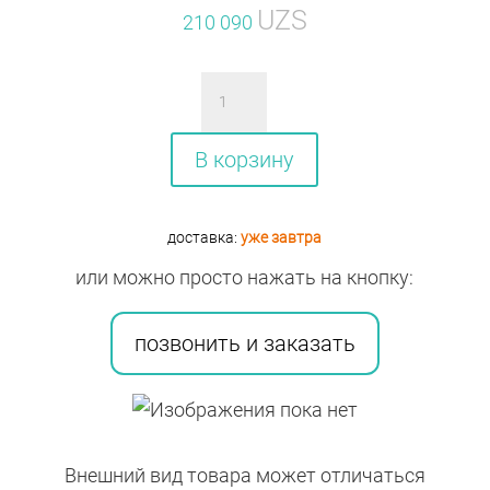
UZS
210 090
Количество
товара
РЕСПИФОРБ
В корзину
160МКГ/4,5МКГ
КАПС
доставка:
уже завтра
№60
или можно просто нажать на кнопку:
позвонить и заказать
Внешний вид товара может отличаться