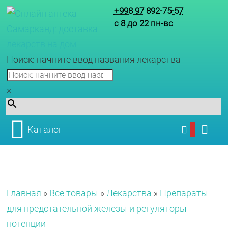
+998 97 892-75-57
с 8 до 22 пн-вс
Поиск: начните ввод названия лекарства
×
Каталог
Главная
»
Все товары
»
Лекарства
»
Препараты
для предстательной железы и регуляторы
потенции