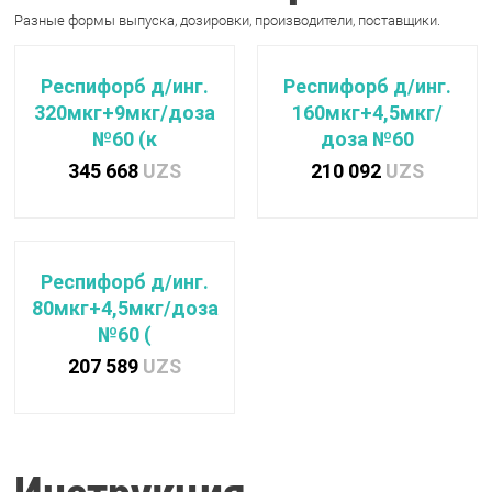
Разные формы выпуска, дозировки, производители, поставщики.
Респифорб д/инг.
Респифорб д/инг.
320мкг+9мкг/доза
160мкг+4,5мкг/
№60 (к
доза №60
345 668
UZS
210 092
UZS
Респифорб д/инг.
80мкг+4,5мкг/доза
№60 (
207 589
UZS