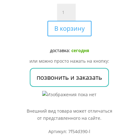
Количество
товара
РАСТОРОПША
В корзину
ЭКСТРАКТ
И
СИЛИМАРИН
(NOW
доставка:
сегодня
MILK
или можно просто нажать на кнопку:
THISTLE
EXTRACT
позвонить и заказать
SILYMARIN),
300/240
МГ,
КАПС.
№50
Внешний вид товара может отличаться
от представленного на сайте.
Артикул: 7f54d390-l