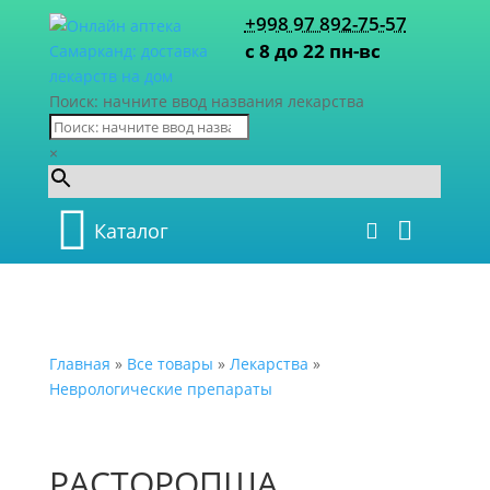
+998 97 892-75-57
с 8 до 22 пн-вс
Поиск: начните ввод названия лекарства
×
Каталог
Главная
»
Все товары
»
Лекарства
»
Неврологические препараты
РАСТОРОПША