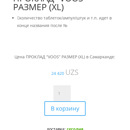
РАЗМЕР (XL)

количество таблеток/ампул/штук и т.п. идет в
конце названия после №
Цена ПРОКЛАД “VOOS” РАЗМЕР (XL) в Самарканде:
UZS
24 420
Количество
товара
ПРОКЛАД
В корзину
"VOOS"
РАЗМЕР
(XL)
доставка:
сегодня