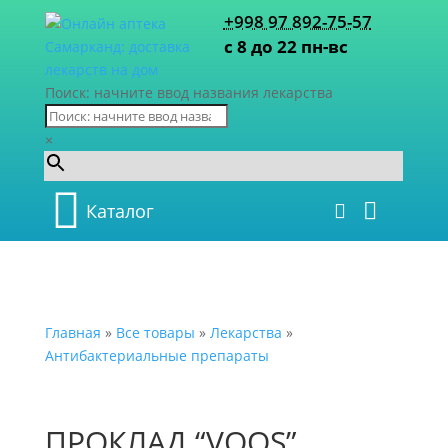
+998 97 892-75-57
с 8 до 22 пн-вс
Поиск: начните ввод названия лекарства
×
Каталог
Главная
»
Все товары
»
Лекарства
»
Антибактериальные препараты
ПРОКЛАД “VOOS”