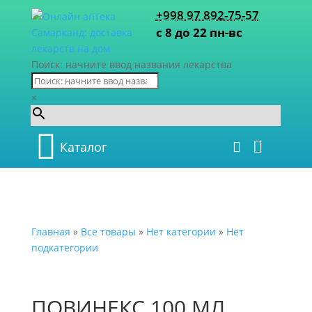
+998 97 892-75-57
с 8 до 22 пн-вс
Поиск: начните ввод названия лекарства
×
Каталог
Главная
»
Все товары
»
Нет категории
»
Нет
подкатегории
ПОВИНЕКС 100 МЛ