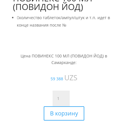
(ПОВИДОН ЙОД)

количество таблеток/ампул/штук и т.п. идет в
конце названия после №
Цена ПОВИНЕКС 100 МЛ (ПОВИДОН ЙОД) в
Самарканде:
UZS
59 388
Количество
товара
ПОВИНЕКС
В корзину
100
МЛ
(ПОВИДОН