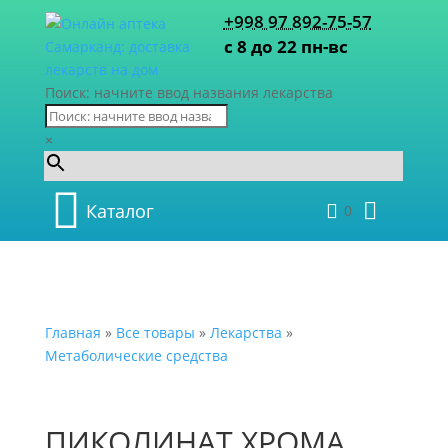
+998 97 892-75-57
с 8 до 22 пн-вс
Поиск: начните ввод названия лекарства
×
Каталог
0
Главная
»
Все товары
»
Лекарства
»
Метаболические средства
ПИКОЛИНАТ ХРОМА