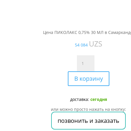
Цена ПИКОЛАКС 0,75% 30 МЛ в Самарканд
UZS
54 084
Количество
товара
ПИКОЛАКС
В корзину
0,75%
30
МЛ
доставка:
сегодня
или можно просто нажать на кнопку:
позвонить и заказать