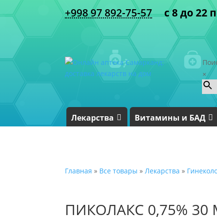
+998 97 892-75-57
с 8 до 22 
Пои
×
Лекарства
Витамины и БАД
Главная
»
Все товары
»
Лекарства
»
Гинекол
ПИКОЛАКС 0,75% 30