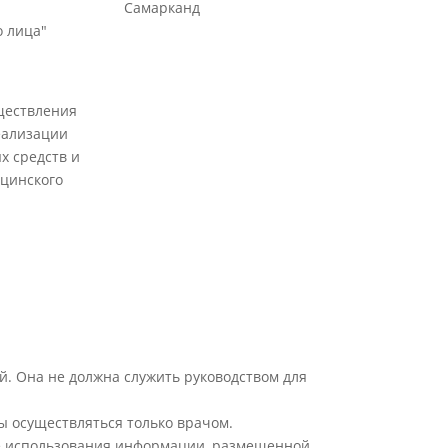
Самарканд
 лица"
ществления
еализации
х средств и
цинского
й. Она не должна служить руководством для
ы осуществляться только врачом.
ате использования информации, размещенной