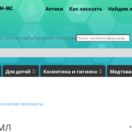
пн-вс
Аптеки
Как заказать
Найдем л
ск: начните ввод названия лекарства
Для детей
Косметика и гигиена
Медтов
огические препараты
 МЛ