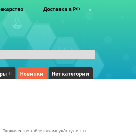
екарство
Доставка в РФ
0
ары
Новинки
Нет категории

количество таблеток/ампул/штук и т.п.