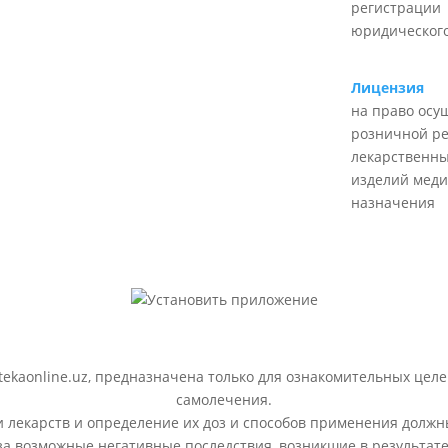
регистрации
юридического
Лицензия
на право осу
розничной р
лекарственны
изделий меди
назначения
ekaonline.uz, предназначена только для ознакомительных целе
самолечения.
лекарств и определение их доз и способов применения должн
 за возможные негативные последствия, возникшие в результ