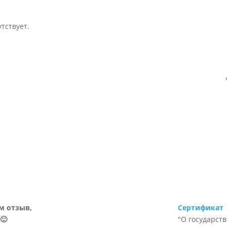
тствует.
м отзыв,
Сертификат
🙂
"О государст