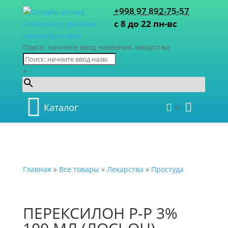
+998 97 892-75-57
с 8 до 22 пн-вс
Поиск: начните ввод названия лекарства
×
Каталог
0
Главная
»
Все товары
»
Лекарства
»
Простуда
ПЕРЕКСИЛОН Р-Р 3%