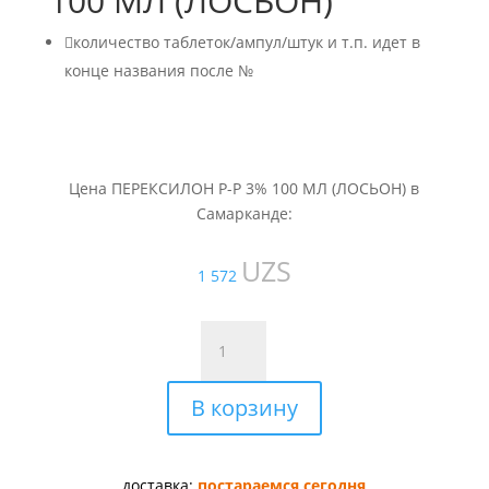
100 МЛ (ЛОСЬОН)

количество таблеток/ампул/штук и т.п. идет в
конце названия после №
Цена ПЕРЕКСИЛОН Р-Р 3% 100 МЛ (ЛОСЬОН) в
Самарканде:
UZS
1 572
Количество
товара
ПЕРЕКСИЛОН
В корзину
Р-
Р
3%
100
доставка:
постараемся сегодня