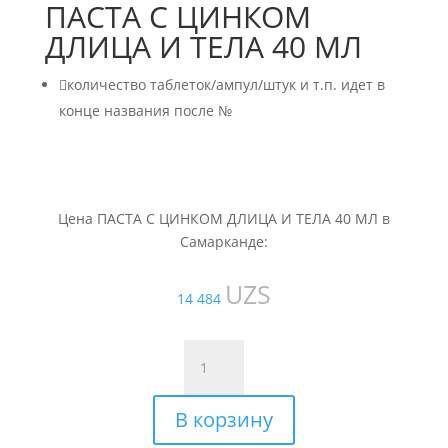
ПАСТА С ЦИНКОМ
ДЛИЦА И ТЕЛА 40 МЛ

количество таблеток/ампул/штук и т.п. идет в
конце названия после №
Цена ПАСТА С ЦИНКОМ ДЛИЦА И ТЕЛА 40 МЛ в
Самарканде:
UZS
14 484
Количество
товара
ПАСТА
В корзину
С
ЦИНКОМ