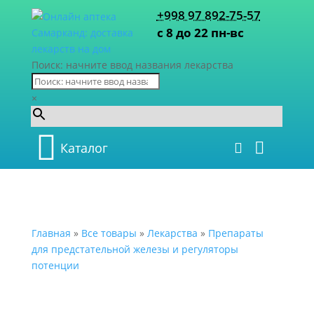
+998 97 892-75-57
с 8 до 22 пн-вс
Поиск: начните ввод названия лекарства
×
Каталог
Главная
»
Все товары
»
Лекарства
»
Препараты
для предстательной железы и регуляторы
потенции