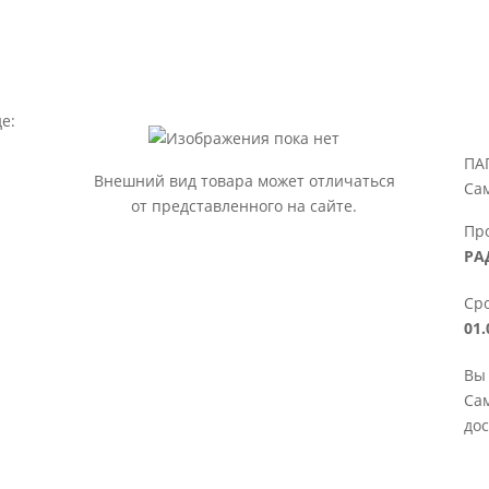
е:
ПА
Внешний вид товара может отличаться
Са
от представленного на сайте.
Пр
РА
Сро
01.
Вы
Сам
дос