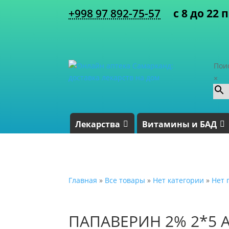
+998 97 892-75-57
с 8 до 22 
Пои
×
Лекарства
Витамины и БАД
Главная
»
Все товары
»
Нет категории
»
Нет 
ПАПАВЕРИН 2% 2*5 