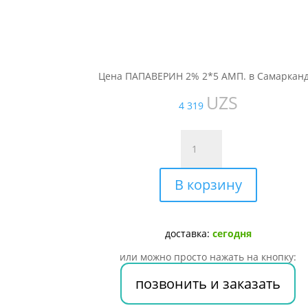
Цена ПАПАВЕРИН 2% 2*5 АМП. в Самарканд
UZS
4 319
Количество
товара
ПАПАВЕРИН
В корзину
2%
2*5
АМП.
доставка:
сегодня
или можно просто нажать на кнопку:
позвонить и заказать