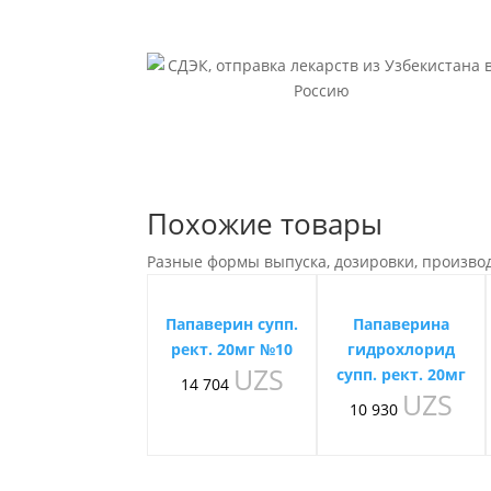
Похожие товары
Разные формы выпуска, дозировки, произво
Папаверин супп.
Папаверина
рект. 20мг №10
гидрохлорид
UZS
супп. рект. 20мг
14 704
UZS
10 930