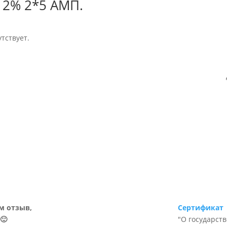
 2% 2*5 АМП.
тствует.
м отзыв,
Сертификат
🙂
"О государст