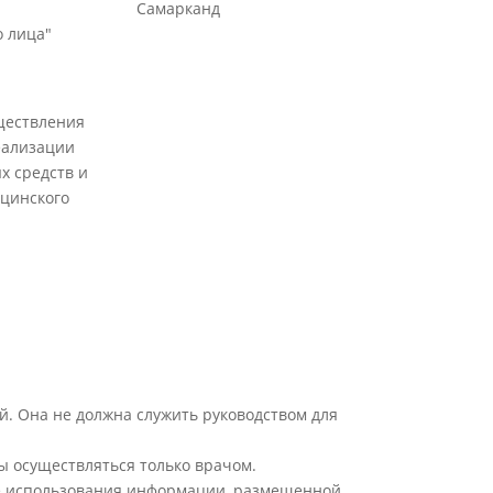
Самарканд
 лица"
ществления
еализации
х средств и
цинского
й. Она не должна служить руководством для
ы осуществляться только врачом.
ате использования информации, размещенной