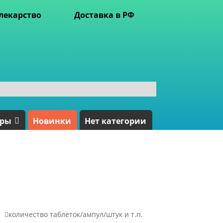
лекарство
Доставка в РФ
ары
Новинки
Нет категории

количество таблеток/ампул/штук и т.п.