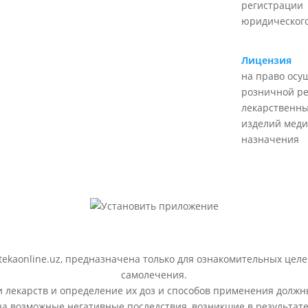
регистрации
юридического
Лицензия
на право осу
розничной р
лекарственны
изделий меди
назначения
ekaonline.uz, предназначена только для ознакомительных целе
самолечения.
лекарств и определение их доз и способов применения должн
 за возможные негативные последствия, возникшие в результ