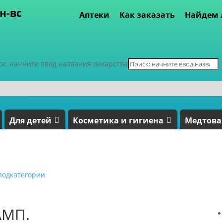
пн-вс
Аптеки
Как заказать
Найдем 
ск: начните ввод названия лекарства
Для детей
Косметика и гигиена
Медтов
подкатегории
АМП.