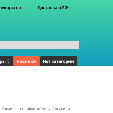
лекарство
Доставка в РФ
ары
Новинки
Нет категории

количество таблеток/ампул/штук и т.п.