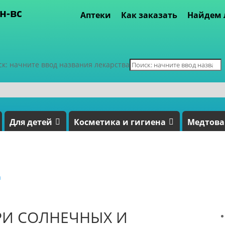
пн-вс
Аптеки
Как заказать
Найдем 
ск: начните ввод названия лекарства
Для детей
Косметика и гигиена
Медтов
а
РИ СОЛНЕЧНЫХ И