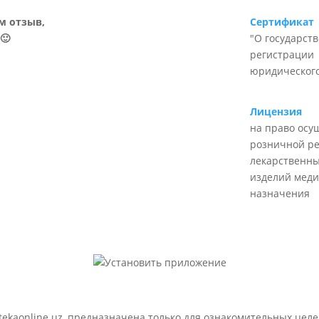
м отзыв,
Сертификат
🙂
"О государст
регистрации
юридического
Лицензия
на право осу
розничной р
лекарственны
изделий меди
назначения
ekaonline.uz, предназначена только для ознакомительных целе