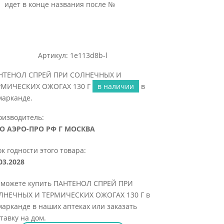
идет в конце названия после №
Артикул: 1e113d8b-l
НТЕНОЛ СПРЕЙ ПРИ СОЛНЕЧНЫХ И
РМИЧЕСКИХ ОЖОГАХ 130 Г
в наличии
в
марканде.
оизводитель:
О АЭРО-ПРО РФ Г МОСКВА
к годности этого товара:
03.2028
 можете купить ПАНТЕНОЛ СПРЕЙ ПРИ
ЛНЕЧНЫХ И ТЕРМИЧЕСКИХ ОЖОГАХ 130 Г в
арканде в наших аптеках или заказать
тавку на дом.