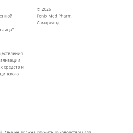
© 2026
венной
Fenix Med Pharm,
Самарканд
 лица"
ществления
еализации
х средств и
цинского
й. Она не должна служить руководством для