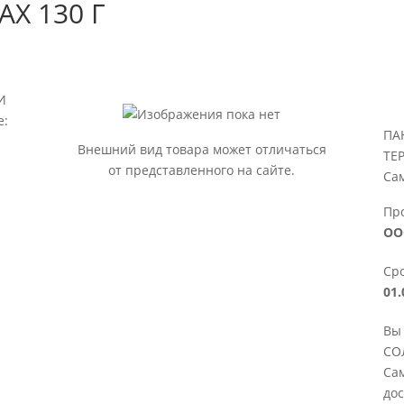
Х 130 Г
И
е:
ПА
Внешний вид товара может отличаться
ТЕ
от представленного на сайте.
Са
Пр
ОО
Сро
01.
Вы
СО
Сам
дос