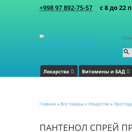
+998 97 892-75-57
с 8 до 22 
Пои
×
Лекарства
Витамины и БАД
Главная
»
Все товары
»
Лекарства
»
Простуд
ПАНТЕНОЛ СПРЕЙ П