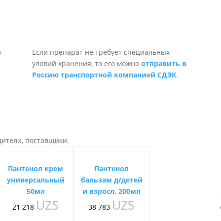
Если препарат не требует специальных
уловий хранения, то его можно
отправить в
Россию транспортной компанией СДЭК
.
дители, поставщики.
Пантенол крем
Пантенол
универсальный
бальзам д/детей
50мл
и взросл. 200мл
UZS
UZS
21 218
38 783