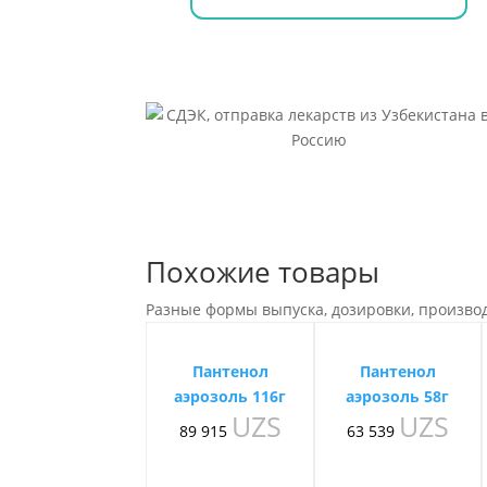
Г
Похожие товары
Разные формы выпуска, дозировки, произво
Пантенол
Пантенол
аэрозоль 116г
аэрозоль 58г
UZS
UZS
89 915
63 539