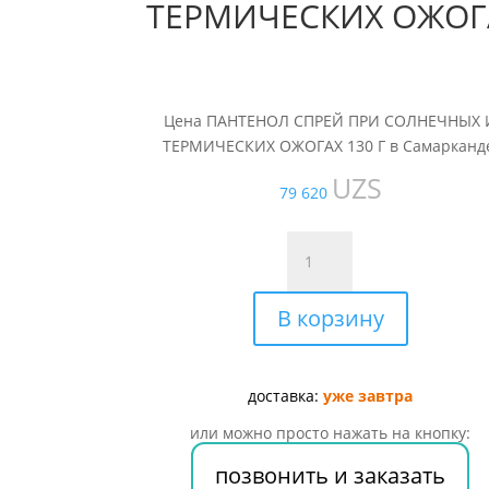
ТЕРМИЧЕСКИХ ОЖОГА
Цена ПАНТЕНОЛ СПРЕЙ ПРИ СОЛНЕЧНЫХ 
ТЕРМИЧЕСКИХ ОЖОГАХ 130 Г в Самарканд
UZS
79 620
Количество
товара
ПАНТЕНОЛ
В корзину
СПРЕЙ
ПРИ
СОЛНЕЧНЫХ
И
доставка:
уже завтра
ТЕРМИЧЕСКИХ
или можно просто нажать на кнопку:
ОЖОГАХ
130
позвонить и заказать