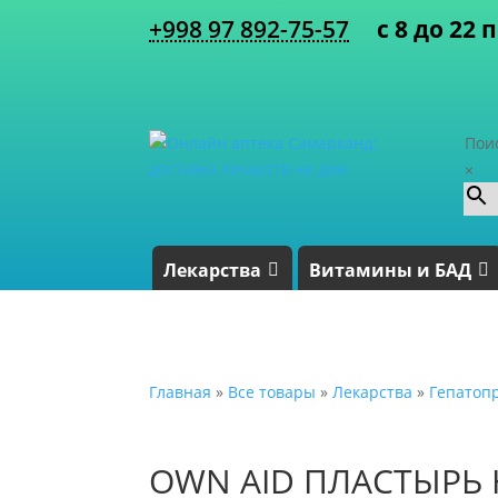
+998 97 892-75-57
с 8 до 22 
Пои
×
Лекарства
Витамины и БАД
Главная
»
Все товары
»
Лекарства
»
Гепатоп
OWN AID ПЛАСТЫРЬ