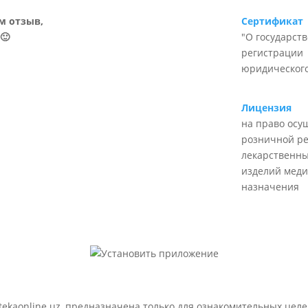
м отзыв,
Сертификат
🙂
"О государст
регистрации
юридического
Лицензия
на право осу
розничной р
лекарственны
изделий меди
назначения
ekaonline.uz, предназначена только для ознакомительных целе