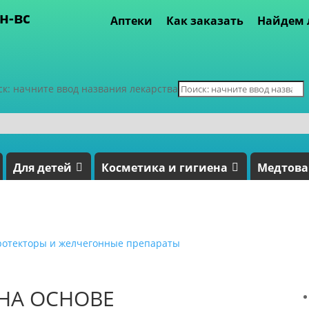
пн-вс
Аптеки
Как заказать
Найдем 
ск: начните ввод названия лекарства
Для детей
Косметика и гигиена
Медтов
ротекторы и желчегонные препараты
 НА ОСНОВЕ