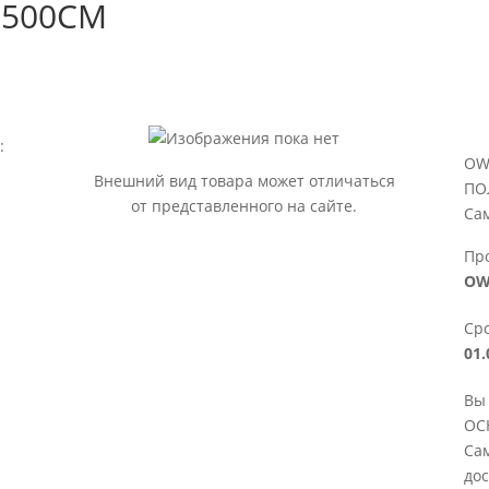
*500СМ
:
OW
Внешний вид товара может отличаться
ПО
от представленного на сайте.
Са
Пр
OW
Сро
01.
Вы
ОС
Сам
дос