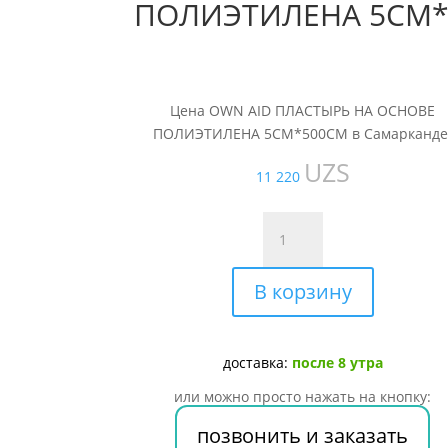
ПОЛИЭТИЛЕНА 5СМ
Цена OWN AID ПЛАСТЫРЬ НА ОСНОВЕ
ПОЛИЭТИЛЕНА 5СМ*500СМ в Самарканде
UZS
11 220
Количество
товара
OWN
В корзину
AID
ПЛАСТЫРЬ
НА
ОСНОВЕ
доставка:
после 8 утра
ПОЛИЭТИЛЕНА
или можно просто нажать на кнопку:
5СМ*500СМ
позвонить и заказать