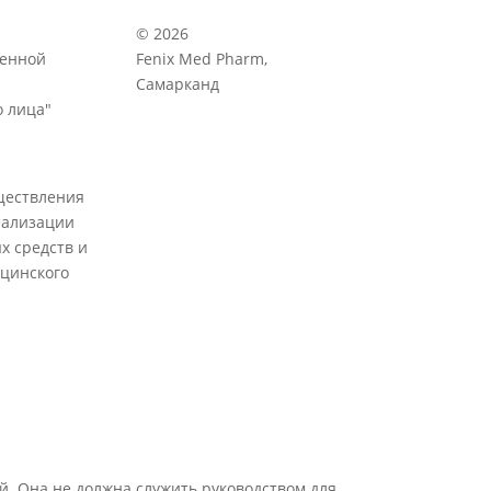
© 2026
венной
Fenix Med Pharm,
Самарканд
 лица"
ществления
еализации
х средств и
цинского
й. Она не должна служить руководством для