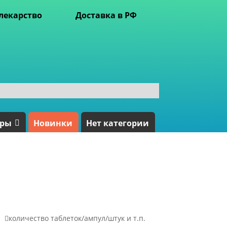
лекарство
Доставка в РФ
ары
Новинки
Нет категории

количество таблеток/ампул/штук и т.п.