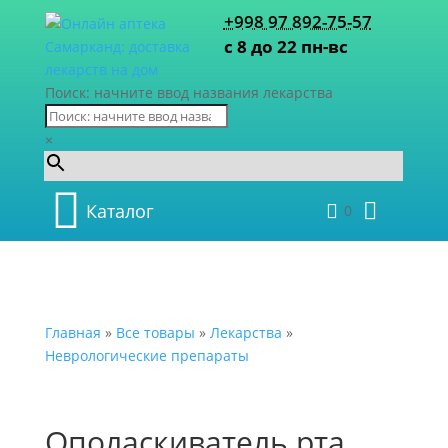
+998 97 892-75-57
с 8 до 22 пн-вс
Поиск: начните ввод названия лекарства
×
Каталог
0
Главная
»
Все товары
»
Лекарства
»
Неврологические препараты
Ополаскиватель рта