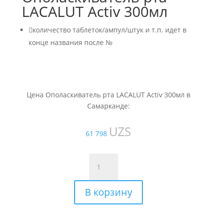
LACALUT Activ 300мл

количество таблеток/ампул/штук и т.п. идет в
конце названия после №
Цена Ополаскиватель рта LACALUT Activ 300мл в
Самарканде:
UZS
61 798
Количество
товара
Ополаскиватель
В корзину
рта
LACALUT
Activ